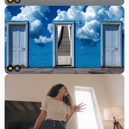
Premium
Premium
Generado por IA
Premium
Premium
Generado por IA