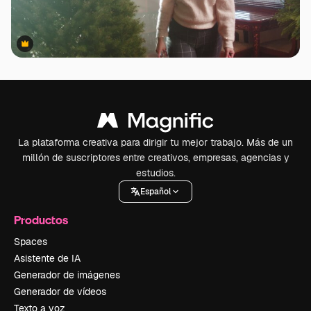
Premium
Premium
La plataforma creativa para dirigir tu mejor trabajo. Más de un
millón de suscriptores entre creativos, empresas, agencias y
estudios.
Español
Productos
Spaces
Asistente de IA
Generador de imágenes
Generador de vídeos
Texto a voz