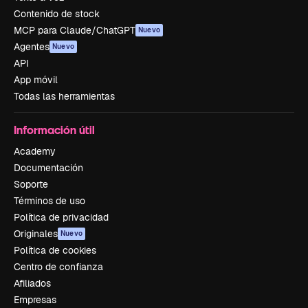
Contenido de stock
MCP para Claude/ChatGPT
Nuevo
Agentes
Nuevo
API
App móvil
Todas las herramientas
Información útil
Academy
Documentación
Soporte
Términos de uso
Política de privacidad
Originales
Nuevo
Política de cookies
Centro de confianza
Afiliados
Empresas