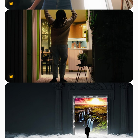
Premium
Premium
Premium
Premium