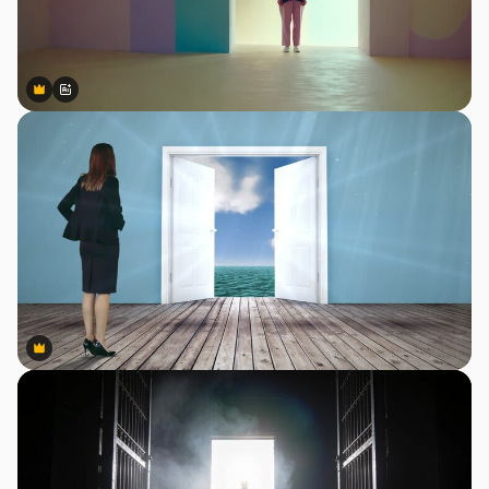
Premium
Premium
Generado por IA
Premium
Premium