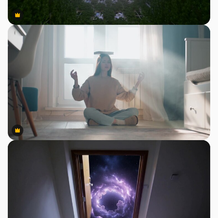
Premium
Premium
Premium
Premium