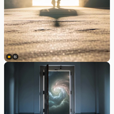
Premium
Premium
Generado por IA