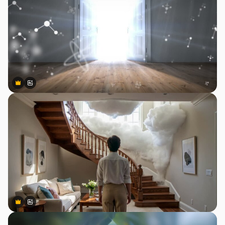
Premium
Premium
Generado por IA
Premium
Premium
Generado por IA