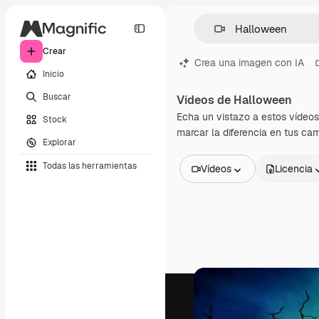
Crear
Crea una imagen con IA
Inicio
Buscar
Vídeos de Halloween
Echa un vistazo a estos vídeos
Stock
marcar la diferencia en tus ca
Explorar
Todas las herramientas
Vídeos
Licencia
Todas las imágenes
Vectores
Ilustraciones
Fotos
PSD
Plantillas
Mockups
Vídeos
Clips de vídeo
Motion graphics
Plantillas de vídeos