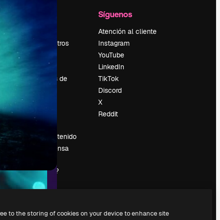
l
Empresa
Síguenos
Precios
Atención al cliente
Sobre nosotros
Instagram
Reviews
YouTube
Empleo
LinkedIn
Tendencias de
TikTok
búsqueda
Discord
Blog
X
es
Eventos
Reddit
Slidesgo
Vender contenido
Sala de prensa
¿Buscas
magnific.ai?
ree to the storing of cookies on your device to enhance site