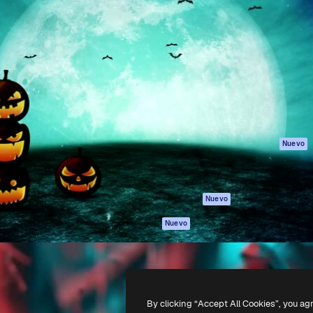
Productos
Información úti
eativa para dirigir tu mejor
Spaces
Academy
 un millón de suscriptores
Asistente de IA
Documentación
, empresas, agencias y
Generador de
Soporte
imágenes
Términos de uso
Generador de
Política de
vídeos
privacidad
Texto a voz
Originales
Nuevo
Contenido de
Política de cooki
stock
Centro de
MCP para
confianza
Nuevo
Claude/ChatGPT
Afiliados
Agentes
Nuevo
Empresas
API
App móvil
Todas las
herramientas
By clicking “Accept All Cookies”, you ag