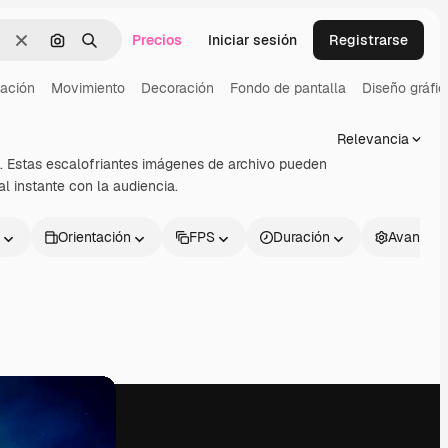
Precios
Iniciar sesión
Registrarse
Borrar
Buscar por imagen
Buscar
ación
Movimiento
Decoración
Fondo de pantalla
Diseño gráfic
Relevancia
e. Estas escalofriantes imágenes de archivo pueden
 instante con la audiencia.
Orientación
FPS
Duración
Avanzad