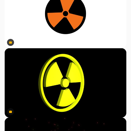
Premium
Premium
Premium
Premium