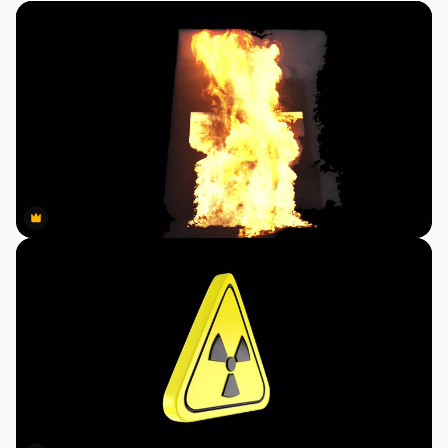
Premium
Premium