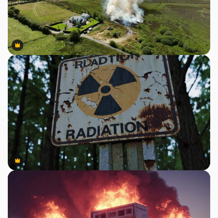
Premium
Premium
Premium
Premium