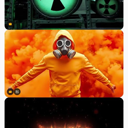
Premium
Premium
Premium
Premium
Generado por IA