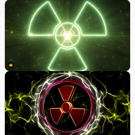
Premium
Premium