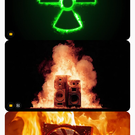
Premium
Premium
Premium
Premium
Generado por IA