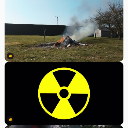
Premium
Premium
Premium
Premium