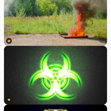
Premium
Premium
Premium
Premium