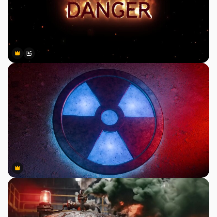
Premium
Premium
Generado por IA
Premium
Premium