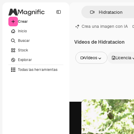
Crear
Crea una imagen con IA
Inicio
Buscar
Vídeos de Hidratacion
Stock
Vídeos
Licencia
Explorar
Todas las imágenes
Todas las herramientas
Vectores
Ilustraciones
Fotos
PSD
Plantillas
Mockups
Vídeos
Clips de vídeo
Motion graphics
Plantillas de vídeos
Iconos
Modelos 3D
Fuentes