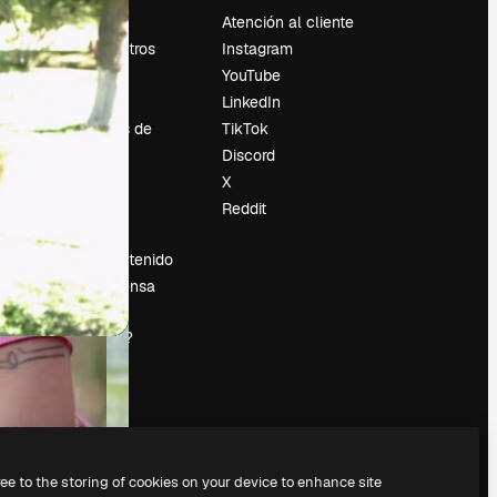
Precios
Atención al cliente
Sobre nosotros
Instagram
Reviews
YouTube
Empleo
LinkedIn
Tendencias de
TikTok
búsqueda
Discord
Blog
X
es
Eventos
Reddit
Slidesgo
Vender contenido
Sala de prensa
¿Buscas
magnific.ai?
ree to the storing of cookies on your device to enhance site