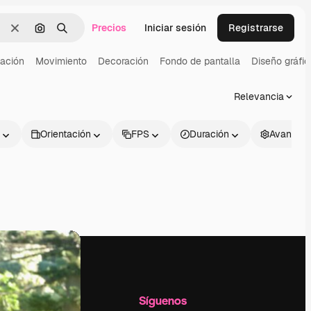
Precios
Iniciar sesión
Registrarse
Borrar
Buscar por imagen
Buscar
ación
Movimiento
Decoración
Fondo de pantalla
Diseño gráfic
Relevancia
Orientación
FPS
Duración
Avanzad
l
Empresa
Síguenos