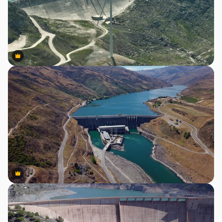
Premium
Premium
Premium
Premium