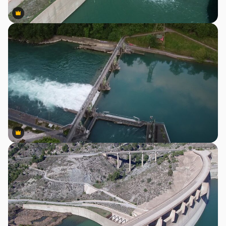
Premium
Premium
Premium
Premium