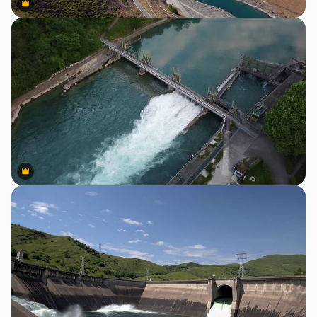
Premium
Premium
Premium
Premium