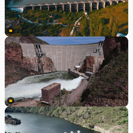
Premium
Premium
Premium
Premium