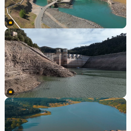
Premium
Premium
Premium
Premium