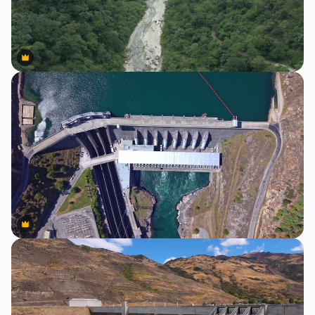
Premium
Premium
Premium
Premium