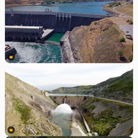
Premium
Premium
Premium
Premium