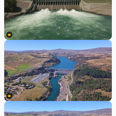
Premium
Premium
Premium
Premium