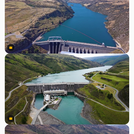
Premium
Premium
Premium
Premium