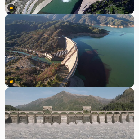
Premium
Premium
Premium
Premium