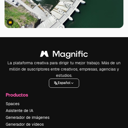
Premium
Premium
La plataforma creativa para dirigir tu mejor trabajo. Más de un
millón de suscriptores entre creativos, empresas, agencias y
estudios.
Español
Productos
Spaces
Asistente de IA
Generador de imágenes
Generador de vídeos