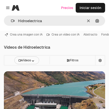
Magnific
Precios
Iniciar sesión
Close menu
Borrar
Buscar
Crea una imagen con IA
Crea un vídeo con IA
Abstracto
Fond
Vídeos de Hidroelectrica
Vídeos
Filtros