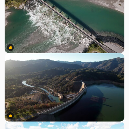
Premium
Premium
Premium
Premium