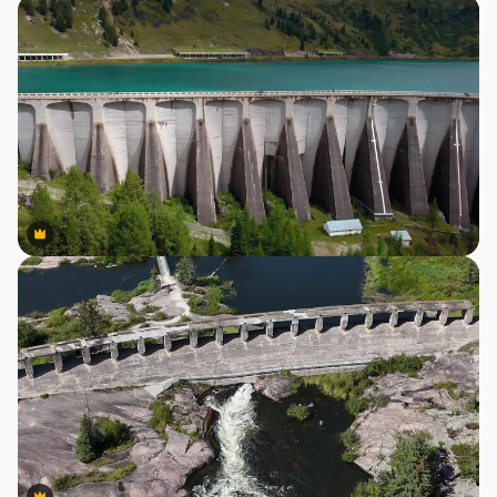
Premium
Premium