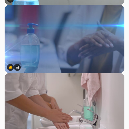
Premium
Premium
Premium
Premium
Generado por IA