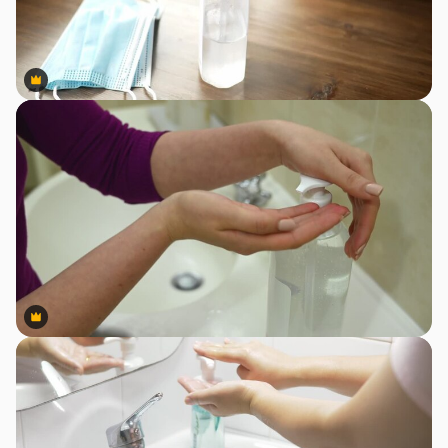
Premium
Premium
Premium
Premium