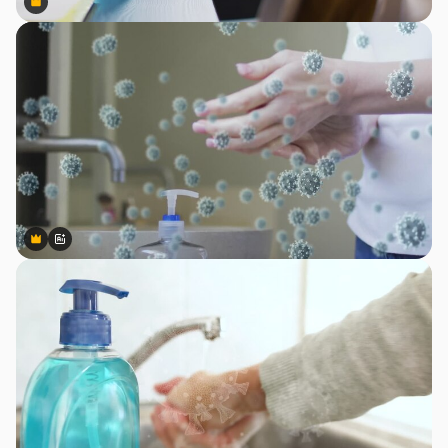
Premium
Premium
Premium
Premium
Generado por IA