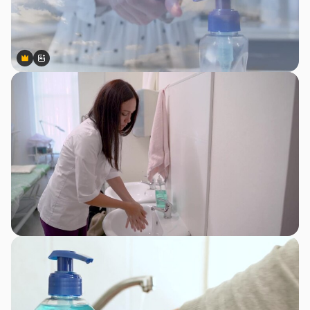
Premium
Premium
Generado por IA