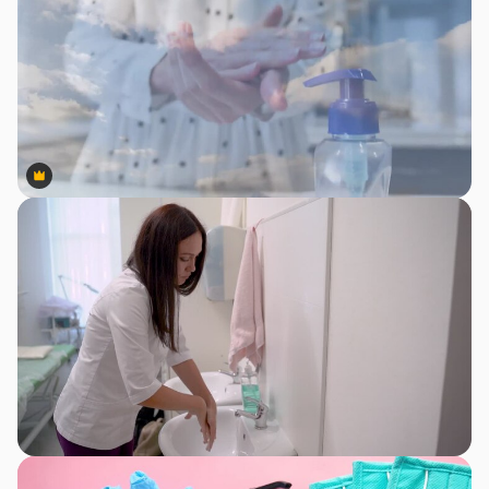
Premium
Premium