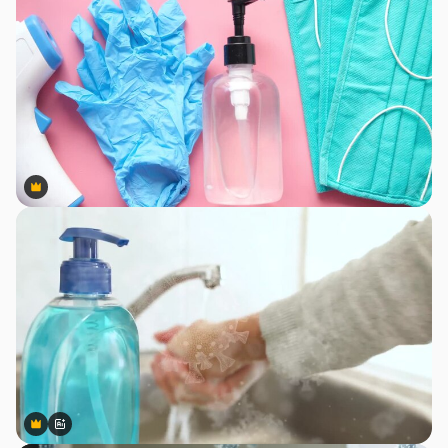
Premium
Premium
Premium
Premium
Generado por IA