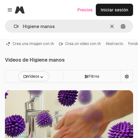
Magnific
Precios
Iniciar sesión
Close menu
Borrar
Buscar
Crea una imagen con IA
Crea un vídeo con IA
Abstracto
Fond
Vídeos de Higiene manos
Vídeos
Filtros