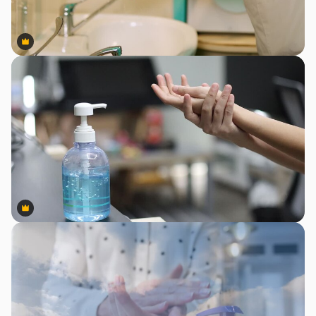
Premium
Premium
Premium
Premium