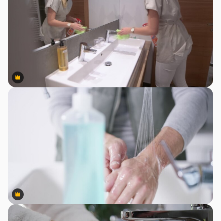
Premium
Premium
Premium
Premium