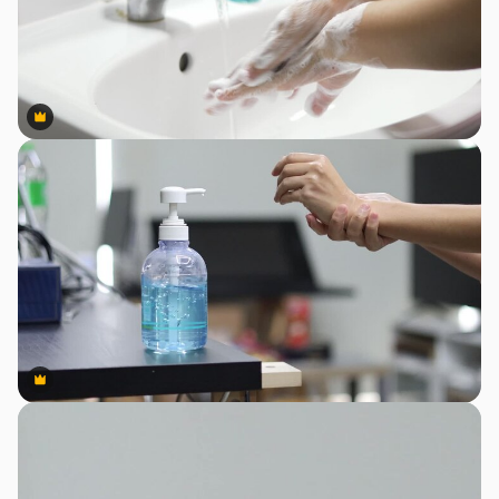
Premium
Premium
Premium
Premium