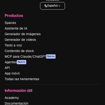
Español
Productos
Spaces
Asistente de IA
Generador de imágenes
Generador de vídeos
Texto a voz
Contenido de stock
MCP para Claude/ChatGPT
Nuevo
Agentes
Nuevo
API
App móvil
Todas las herramientas
Información útil
Academy
Documentación