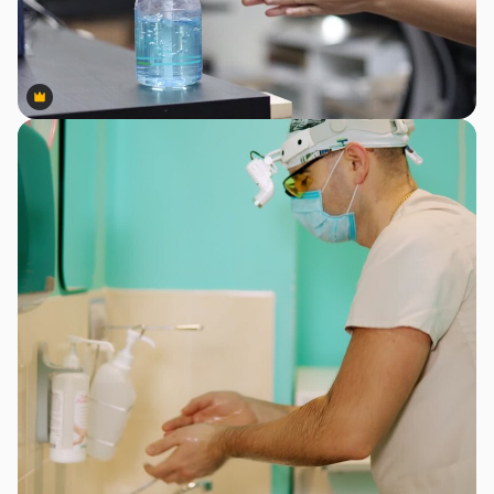
Premium
Premium