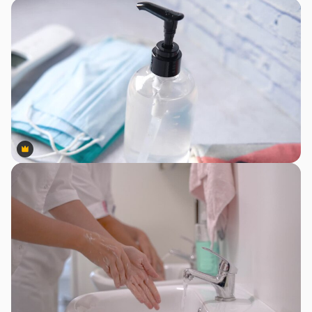
Premium
Premium