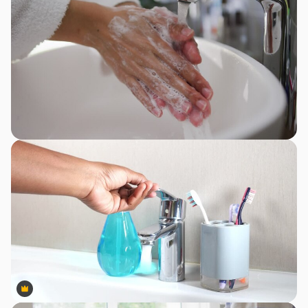
Premium
Premium