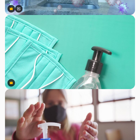
Premium
Premium
Generado por IA
Premium
Premium