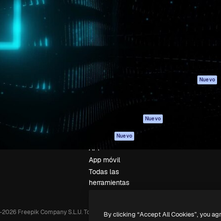
eativa para dirigir tu mejor
Spaces
Academy
 un millón de suscriptores
Asistente de IA
Documentación
, empresas, agencias y
Generador de
Soporte
imágenes
Términos de uso
Generador de
Política de
vídeos
privacidad
Texto a voz
Originales
Nuevo
Contenido de
Política de cooki
stock
Centro de
MCP para
confianza
Nuevo
Claude/ChatGPT
Afiliados
Agentes
Nuevo
Empresas
API
App móvil
Todas las
herramientas
-
2026
Freepik Company S.L.U.
Todos los derechos reservados
.
By clicking “Accept All Cookies”, you ag