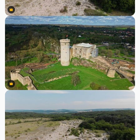
Premium
Premium
Premium
Premium