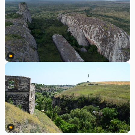
Premium
Premium
Premium
Premium