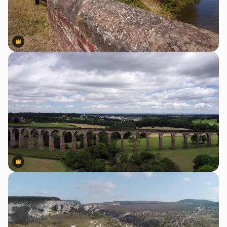
Premium
Premium
Premium
Premium