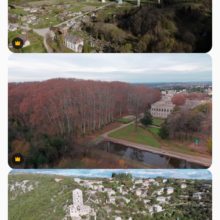
Premium
Premium
Premium
Premium