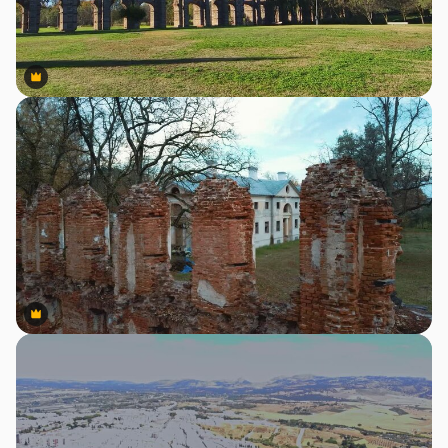
Premium
Premium
Premium
Premium