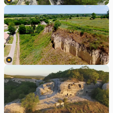
Premium
Premium
Premium
Premium