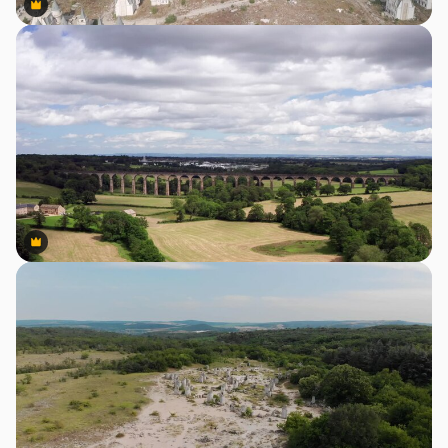
Premium
Premium
Premium
Premium