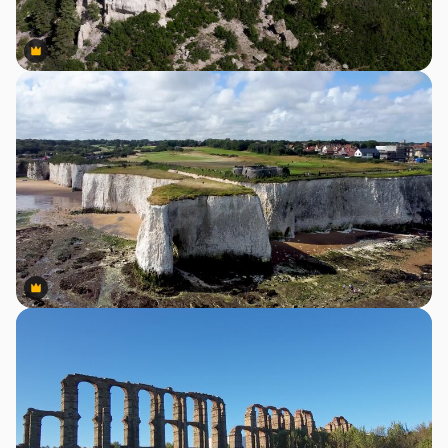
Premium
Premium
Premium
Premium