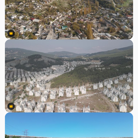
Premium
Premium
Premium
Premium