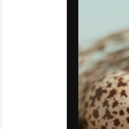
La plataforma cr
trabajo. Más de
entre creativos
estudios.
Español
Premium
Premium
Premium
Premium
Premium
Premium
Premium
Premium
Premium
Premium
Premium
Premium
Premium
Premium
Premium
Premium
Premium
Premium
Premium
Premium
Premium
Premium
Premium
Premium
Premium
Premium
Premium
Premium
Premium
Premium
Premium
Premium
Premium
Premium
Premium
Premium
Premium
Premium
Premium
Premium
Premium
Premium
Premium
Premium
Premium
Premium
Premium
Premium
Premium
Premium
Premium
Premium
Premium
Premium
Premium
Premium
Premium
Premium
Premium
Premium
Premium
Premium
Premium
Premium
Premium
Premium
Premium
Premium
Premium
Premium
Premium
Premium
Generado por IA
Generado por IA
Generado por IA
Generado por IA
Generado por IA
Copyright © 2010