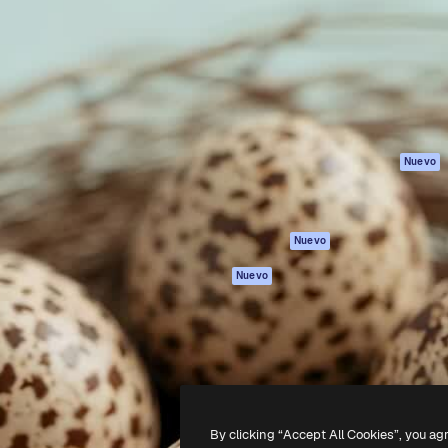
eativa para dirigir tu mejor
Spaces
Academy
 un millón de suscriptores
Asistente de IA
Documentación
, empresas, agencias y
Generador de
Soporte
imágenes
Términos de uso
Generador de
Política de
vídeos
privacidad
Texto a voz
Originales
Nuevo
Contenido de
Política de cooki
stock
Centro de
MCP para
confianza
Nuevo
Claude/ChatGPT
Afiliados
Agentes
Nuevo
Empresas
API
App móvil
Todas las
herramientas
-
2026
Freepik Company S.L.U.
Todos los derechos reservados
.
By clicking “Accept All Cookies”, you ag