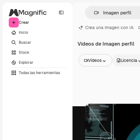
Crear
Crea una imagen con IA
Inicio
Buscar
Vídeos de Imagen perfil
Stock
Vídeos
Licencia
Explorar
Todas las imágenes
Todas las herramientas
Vectores
Ilustraciones
Fotos
PSD
Plantillas
Mockups
Vídeos
Clips de vídeo
Motion graphics
Plantillas de vídeos
Iconos
Modelos 3D
Fuentes