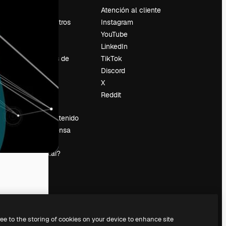
Precios
Atención al cliente
Sobre nosotros
Instagram
Reviews
YouTube
Empleo
LinkedIn
Tendencias de
TikTok
búsqueda
Discord
Blog
X
es
Eventos
Reddit
Slidesgo
Vender contenido
Sala de prensa
¿Buscas
magnific.ai?
ree to the storing of cookies on your device to enhance site