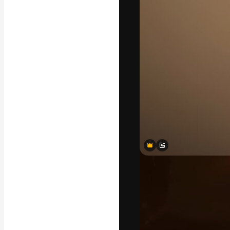
La plataforma cr
trabajo. Más de
entre creativos
estudios.
Español
Premium
Premium
Premium
Premium
Premium
Premium
Premium
Premium
Premium
Premium
Premium
Premium
Premium
Premium
Premium
Premium
Premium
Premium
Premium
Premium
Premium
Premium
Premium
Premium
Premium
Premium
Premium
Premium
Premium
Premium
Premium
Premium
Premium
Premium
Premium
Premium
Premium
Premium
Premium
Premium
Premium
Premium
Premium
Premium
Premium
Premium
Premium
Premium
Premium
Premium
Premium
Premium
Premium
Premium
Premium
Premium
Premium
Premium
Premium
Premium
Premium
Premium
Premium
Premium
Premium
Premium
Premium
Premium
Premium
Premium
Premium
Premium
Premium
Premium
Premium
Premium
Premium
Premium
Premium
Premium
Generado por IA
Generado por IA
Generado por IA
Generado por IA
Generado por IA
Generado por IA
Generado por IA
Generado por IA
Generado por IA
Generado por IA
Generado por IA
Generado por IA
Generado por IA
Generado por IA
Generado por IA
Generado por IA
Generado por IA
Copyright © 2010