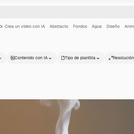
Crea un vídeo con IA
Abstracto
Fondos
Agua
Diseño
Anim
Contenido con IA
Tipo de plantilla
Resolución
Productos
Información úti