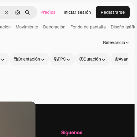
Precios
Iniciar sesión
Registrarse
Borrar
Buscar por imagen
Buscar
ación
Movimiento
Decoración
Fondo de pantalla
Diseño gráfic
Relevancia
Orientación
FPS
Duración
Avanzad
l
Empresa
Síguenos