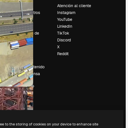
Precios
Atención al cliente
Sobre nosotros
Instagram
Reviews
YouTube
Empleo
LinkedIn
Tendencias de
TikTok
búsqueda
Discord
Blog
X
es
Eventos
Reddit
Slidesgo
Vender contenido
Sala de prensa
¿Buscas
magnific.ai?
ree to the storing of cookies on your device to enhance site