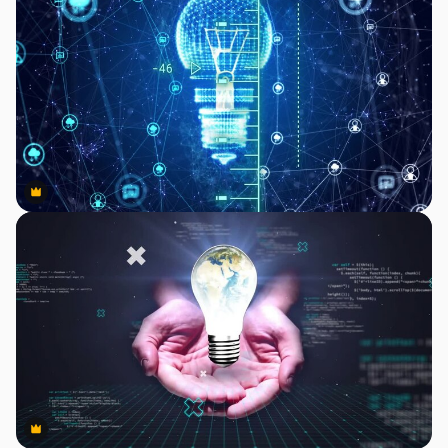
Premium
Premium
Premium
Premium