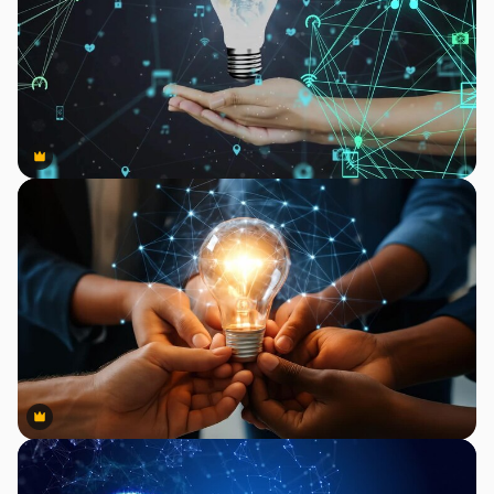
Premium
Premium
Premium
Premium