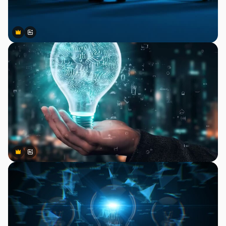
Premium
Premium
Generado por IA
Premium
Premium
Generado por IA