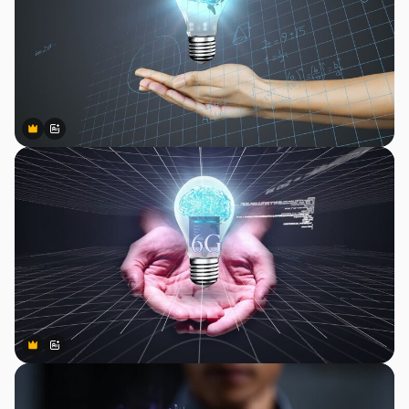
Premium
Premium
Generado por IA
Premium
Premium
Generado por IA