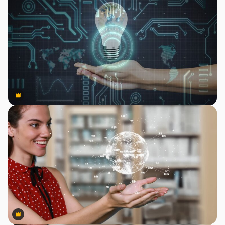
Premium
Premium
Premium
Premium