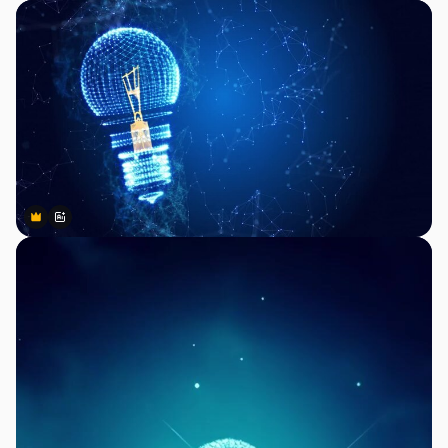
Premium
Premium
Generado por IA