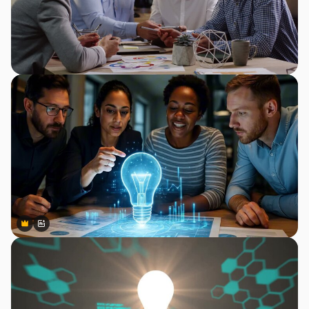
Premium
Premium
Generado por IA