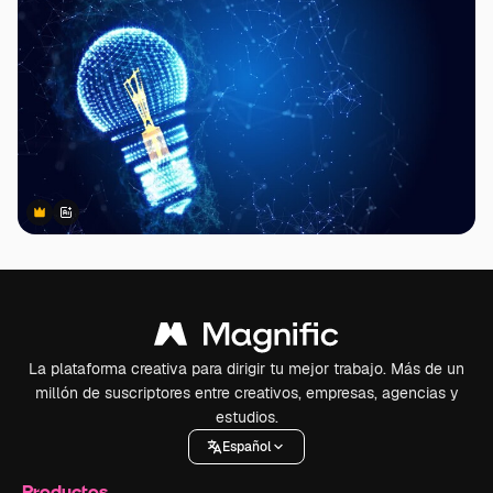
Premium
Premium
Generado por IA
La plataforma creativa para dirigir tu mejor trabajo. Más de un
millón de suscriptores entre creativos, empresas, agencias y
estudios.
Español
Productos