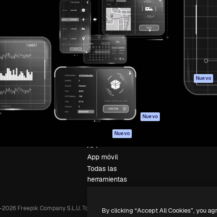
eativa para dirigir tu mejor
Spaces
Academy
 un millón de suscriptores
Asistente de IA
Documentación
, empresas, agencias y
Generador de
Soporte
imágenes
Términos de uso
Generador de
Política de
vídeos
privacidad
Texto a voz
Originales
Nuevo
Contenido de
Política de cooki
stock
Centro de
MCP para
confianza
Nuevo
Claude/ChatGPT
Afiliados
Agentes
Nuevo
Empresas
API
App móvil
Todas las
herramientas
-
2026
Freepik Company S.L.U.
Todos los derechos reservados
.
By clicking “Accept All Cookies”, you ag