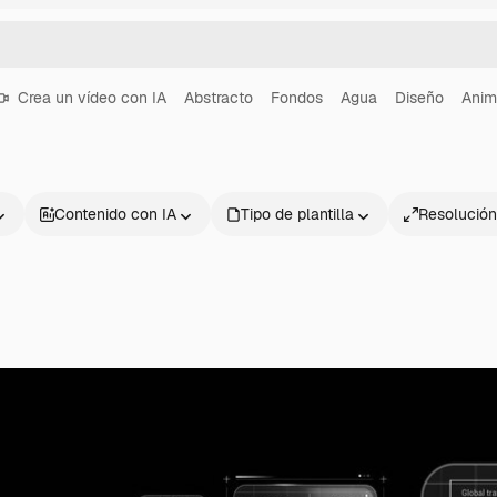
Crea un vídeo con IA
Abstracto
Fondos
Agua
Diseño
Anim
Contenido con IA
Tipo de plantilla
Resolución
Productos
Información úti