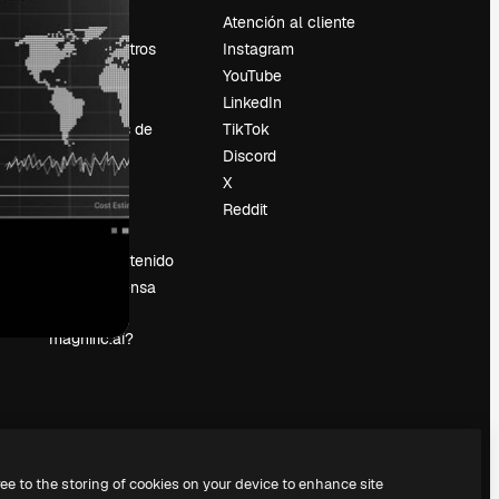
Precios
Atención al cliente
Sobre nosotros
Instagram
Reviews
YouTube
Empleo
LinkedIn
Tendencias de
TikTok
búsqueda
Discord
Blog
X
es
Eventos
Reddit
Slidesgo
Vender contenido
Sala de prensa
¿Buscas
magnific.ai?
ree to the storing of cookies on your device to enhance site