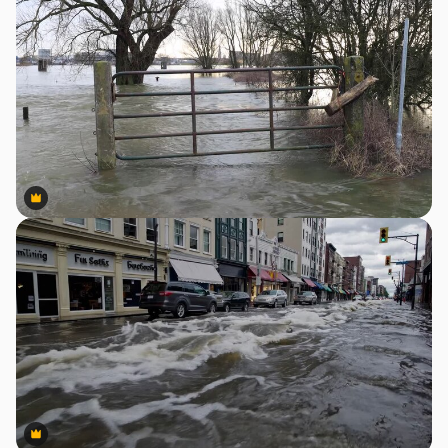
Premium
Premium
Premium
Premium