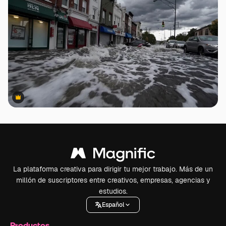
Premium
Premium
La plataforma creativa para dirigir tu mejor trabajo. Más de un
millón de suscriptores entre creativos, empresas, agencias y
estudios.
Español
Productos