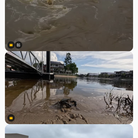
Premium
Premium
Generado por IA
Premium
Premium