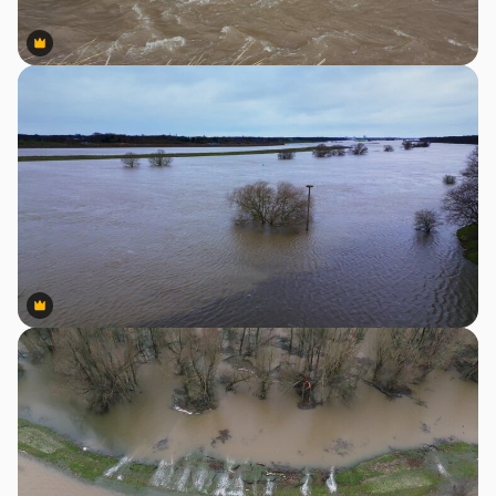
Premium
Premium
Premium
Premium