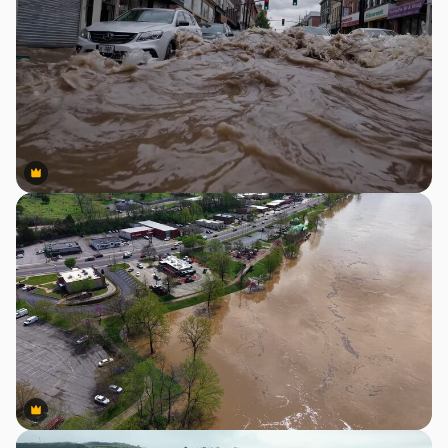
Premium
Premium
Premium
Premium