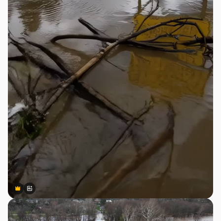
Premium
Premium
Generado por IA