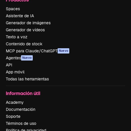
Spaces
Asistente de IA
Generador de imágenes
Generador de vídeos
Texto a voz
Contenido de stock
MCP para Claude/ChatGPT
Nuevo
Agentes
Nuevo
API
App móvil
Todas las herramientas
Información útil
Academy
Documentación
Soporte
Términos de uso
Política de privacidad