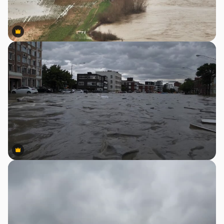
Premium
Premium
Premium
Premium