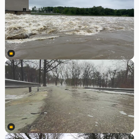
Premium
Premium
Premium
Premium