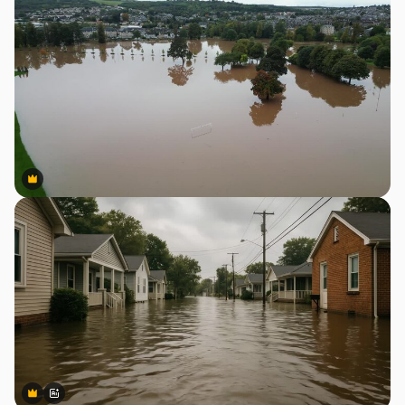
Premium
Premium
Premium
Premium
Generado por IA