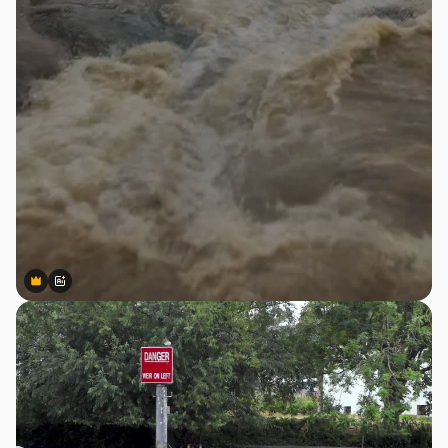
Premium
Premium
Generado por IA