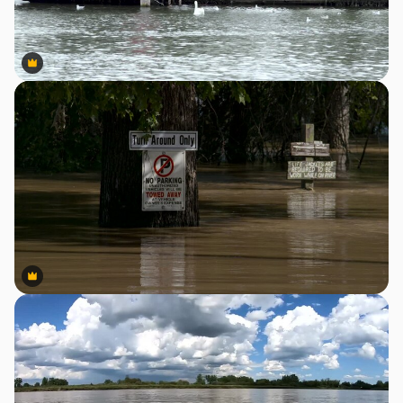
Premium
Premium
Premium
Premium