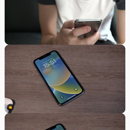
Premium
Premium