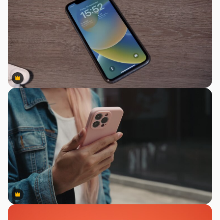
Premium
Premium
Premium
Premium