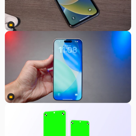
Premium
Premium
Premium
Premium