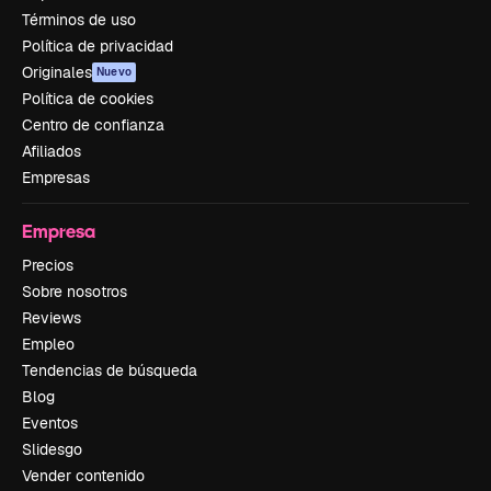
Términos de uso
Política de privacidad
Originales
Nuevo
Política de cookies
Centro de confianza
Afiliados
Empresas
Empresa
Precios
Sobre nosotros
Reviews
Empleo
Tendencias de búsqueda
Blog
Eventos
Slidesgo
Vender contenido