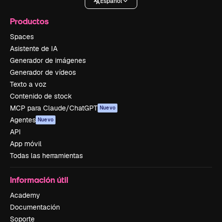
Español
Productos
Spaces
Asistente de IA
Generador de imágenes
Generador de vídeos
Texto a voz
Contenido de stock
MCP para Claude/ChatGPT
Nuevo
Agentes
Nuevo
API
App móvil
Todas las herramientas
Información útil
Academy
Documentación
Soporte