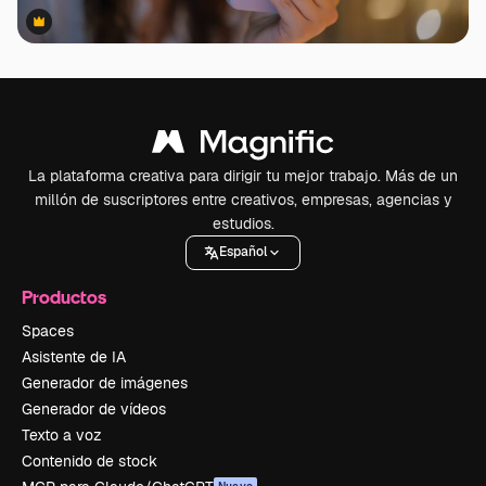
Premium
Premium
La plataforma creativa para dirigir tu mejor trabajo. Más de un
millón de suscriptores entre creativos, empresas, agencias y
estudios.
Español
Productos
Spaces
Asistente de IA
Generador de imágenes
Generador de vídeos
Texto a voz
Contenido de stock