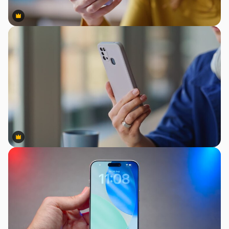
Premium
Premium
Premium
Premium