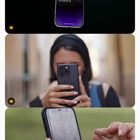
Premium
Premium
Premium
Premium