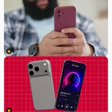
Premium
Premium