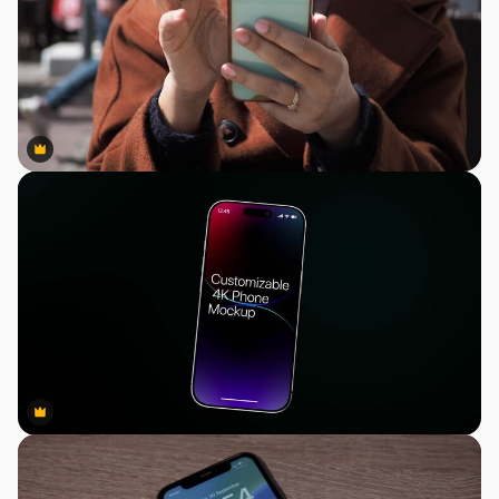
Premium
Premium
Premium
Premium