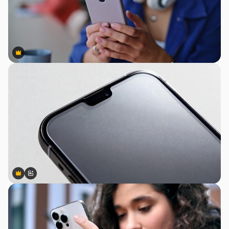
Premium
Premium
Premium
Premium
Generado por IA