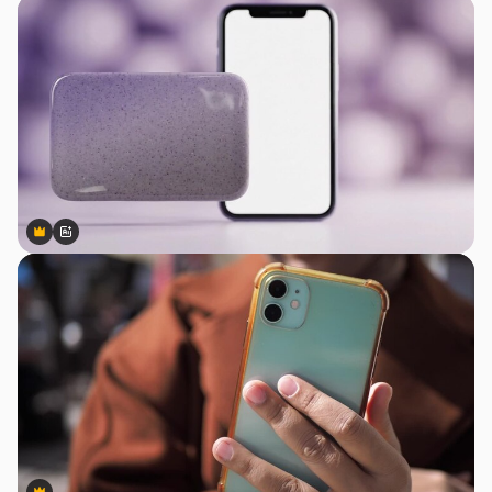
Premium
Premium
Generado por IA