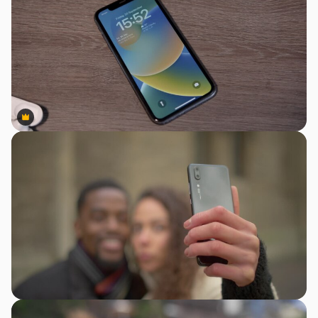
Premium
Premium