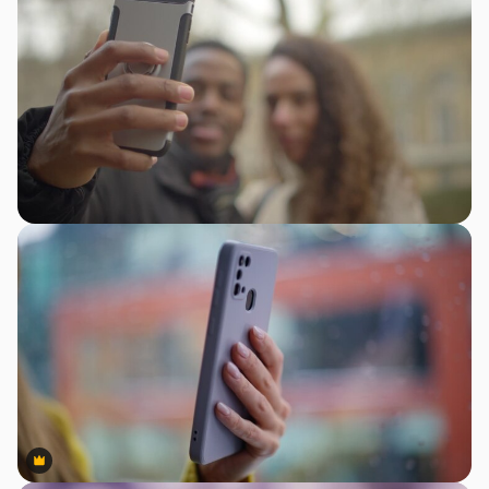
Premium
Premium