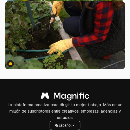
Premium
Premium
La plataforma creativa para dirigir tu mejor trabajo. Más de un
millón de suscriptores entre creativos, empresas, agencias y
estudios.
Español