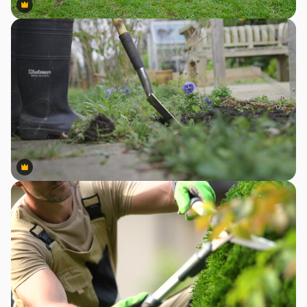
Premium
Premium
Premium
Premium