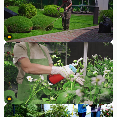
Premium
Premium
Premium
Premium