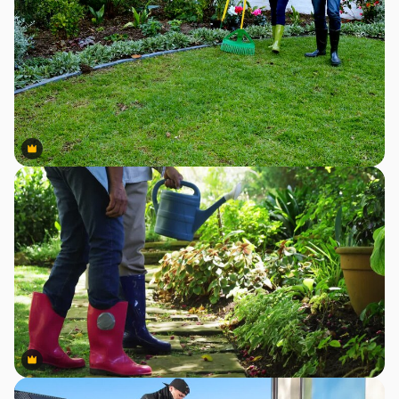
Premium
Premium
Premium
Premium