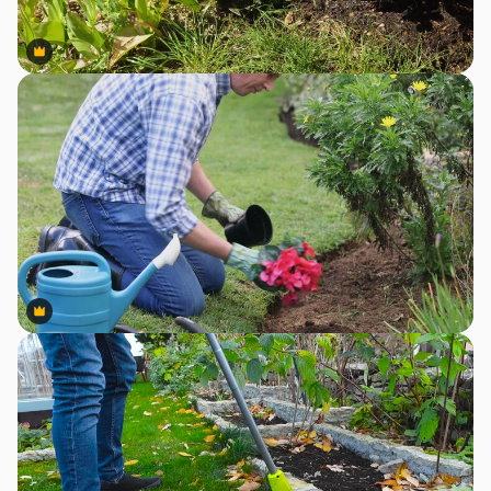
Premium
Premium
Premium
Premium