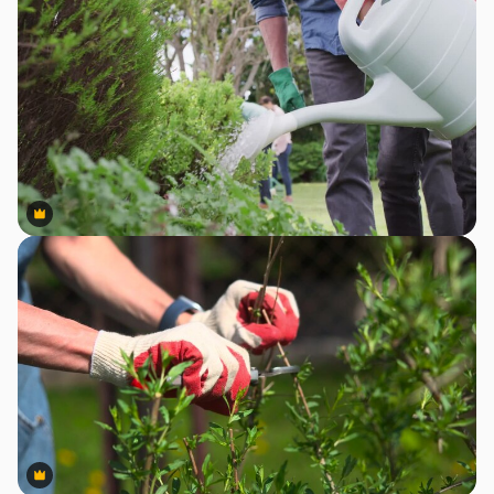
Premium
Premium
Premium
Premium