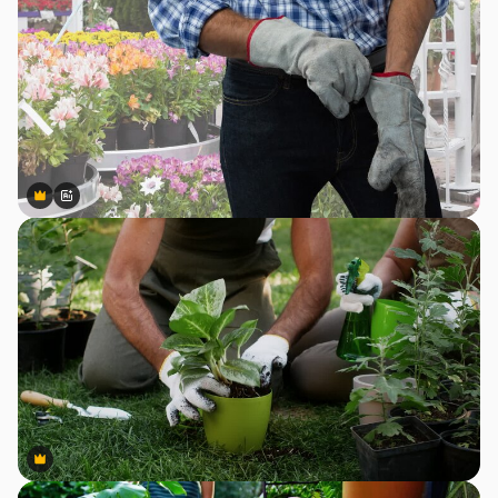
Premium
Premium
Generado por IA
Premium
Premium