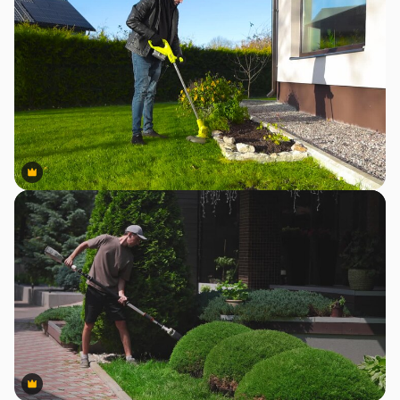
Premium
Premium
Premium
Premium