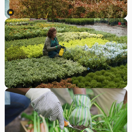
Premium
Premium