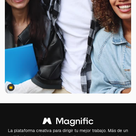
Premium
Premium
La plataforma creativa para dirigir tu mejor trabajo. Más de un