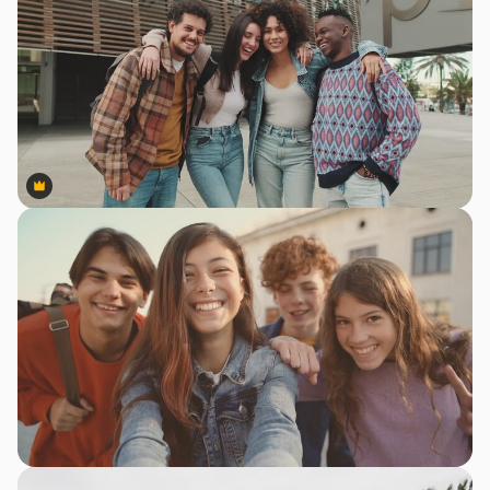
Premium
Premium