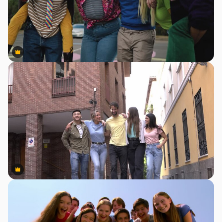
Premium
Premium
Premium
Premium