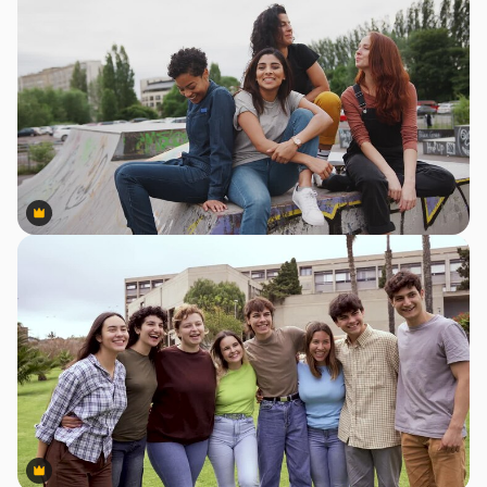
Premium
Premium
Premium
Premium