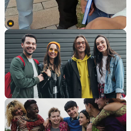
Premium
Premium