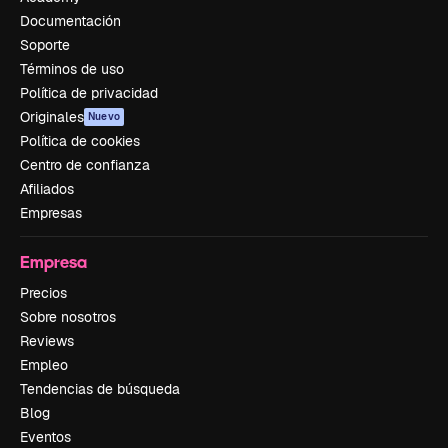
Documentación
Soporte
Términos de uso
Política de privacidad
Originales
Nuevo
Política de cookies
Centro de confianza
Afiliados
Empresas
Empresa
Precios
Sobre nosotros
Reviews
Empleo
Tendencias de búsqueda
Blog
Eventos