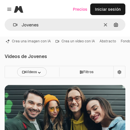
Magnific
Precios
Iniciar sesión
Close menu
Borrar
Buscar
Crea una imagen con IA
Crea un vídeo con IA
Abstracto
Fond
Vídeos de Jovenes
Vídeos
Filtros