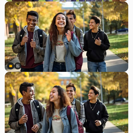
Premium
Premium
Generado por IA