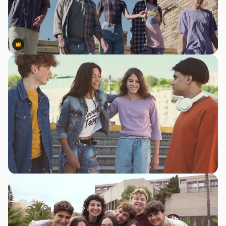
Premium
Premium