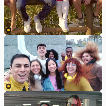
Premium
Premium
Premium
Premium