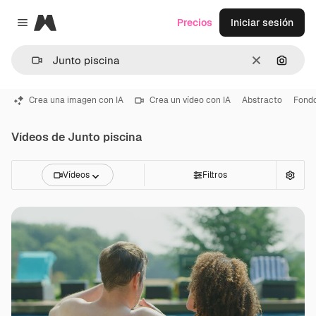
Magnific
Precios
Iniciar sesión
Close menu
Borrar
Buscar
Crea una imagen con IA
Crea un vídeo con IA
Abstracto
Fond
Vídeos de Junto piscina
Vídeos
Filtros