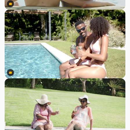
Premium
Premium
Premium
Premium