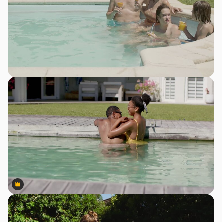
Premium
Premium