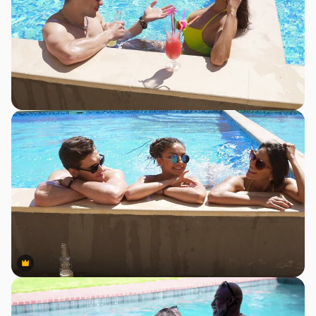
Premium
Premium