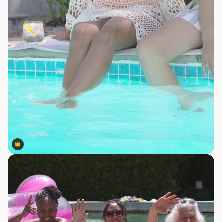
Premium
Premium