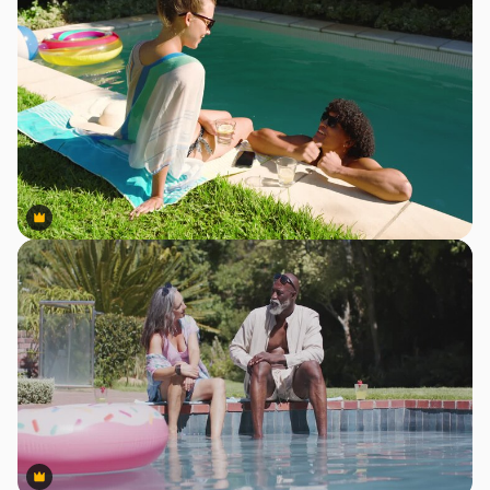
Premium
Premium
Premium
Premium