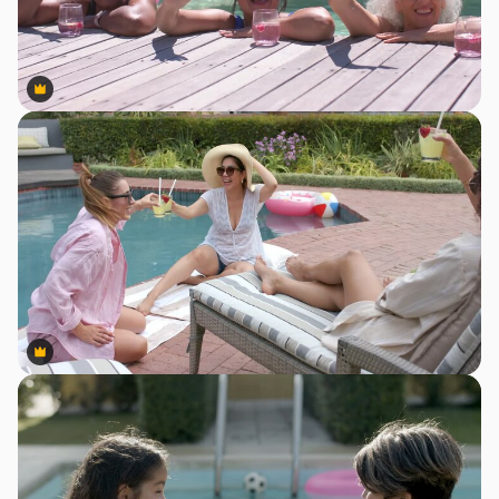
Premium
Premium
Premium
Premium