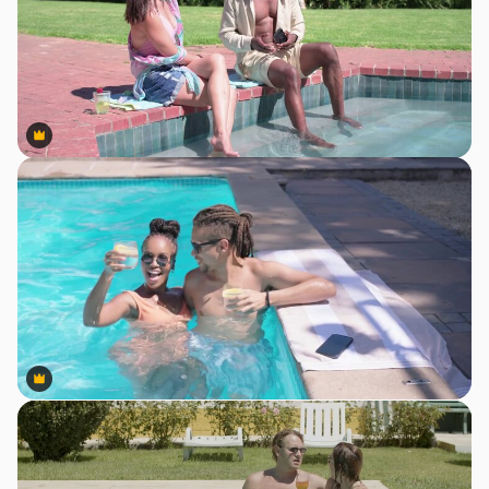
Premium
Premium
Premium
Premium