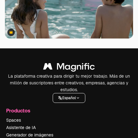
Premium
Premium
La plataforma creativa para dirigir tu mejor trabajo. Más de un
millón de suscriptores entre creativos, empresas, agencias y
estudios.
Español
Productos
Spaces
Asistente de IA
Generador de imágenes