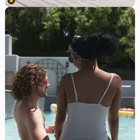
Premium
Premium