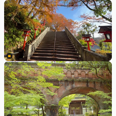
Premium
Premium