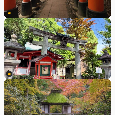
Premium
Premium
Premium
Premium