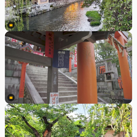
Premium
Premium
Premium
Premium