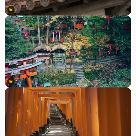
Premium
Premium
Premium
Premium