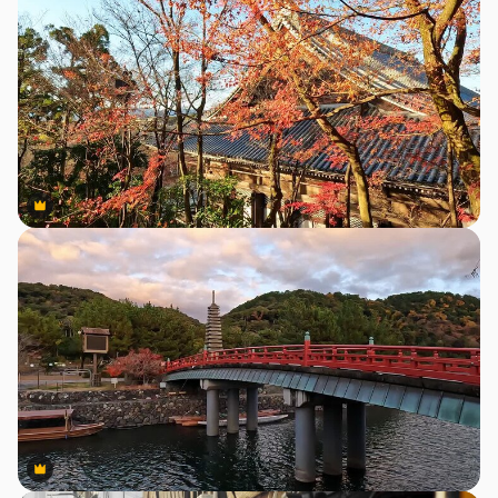
Premium
Premium
Premium
Premium