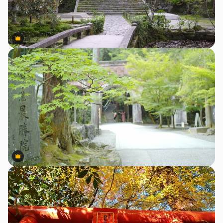
Premium
Premium
Premium
Premium