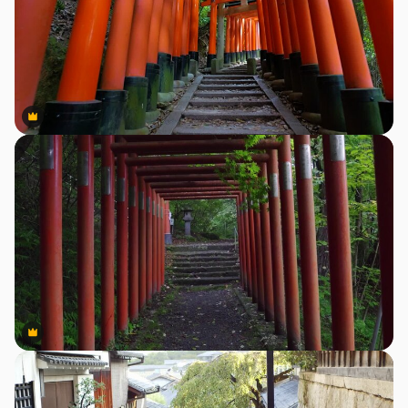
Premium
Premium
Premium
Premium