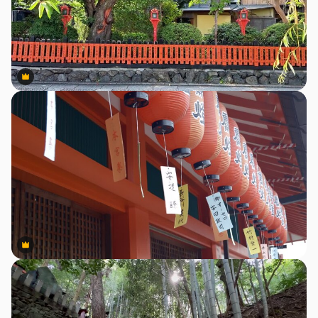
Premium
Premium
Premium
Premium