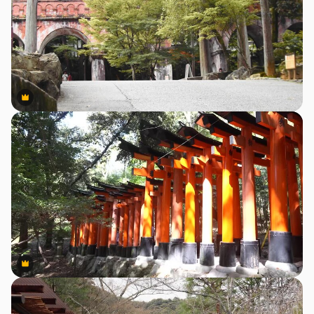
Premium
Premium
Premium
Premium