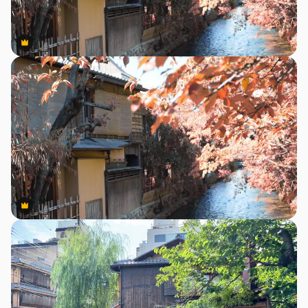
Premium
Premium
Premium
Premium