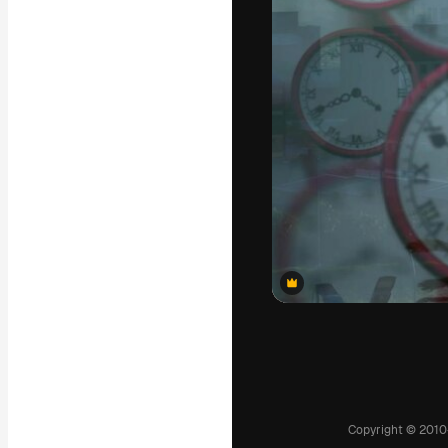
La plataforma cr
trabajo. Más de
entre creativos
estudios.
Español
Premium
Premium
Premium
Premium
Premium
Premium
Premium
Premium
Premium
Premium
Premium
Premium
Premium
Premium
Premium
Premium
Premium
Premium
Premium
Premium
Premium
Premium
Premium
Premium
Premium
Premium
Premium
Premium
Premium
Premium
Premium
Premium
Premium
Premium
Premium
Premium
Premium
Premium
Premium
Premium
Premium
Premium
Premium
Premium
Premium
Premium
Premium
Premium
Premium
Premium
Premium
Premium
Premium
Premium
Premium
Premium
Premium
Premium
Premium
Premium
Premium
Premium
Premium
Premium
Premium
Premium
Premium
Premium
Premium
Premium
Premium
Premium
Premium
Premium
Premium
Premium
Premium
Premium
Premium
Premium
Premium
Premium
Premium
Premium
Premium
Premium
Premium
Premium
Premium
Premium
Premium
Premium
Premium
Premium
Premium
Premium
Premium
Premium
Premium
Premium
Generado por IA
Generado por IA
Generado por IA
Generado por IA
Generado por IA
Generado por IA
Generado por IA
Generado por IA
Generado por IA
Generado por IA
Generado por IA
Generado por IA
Copyright © 2010