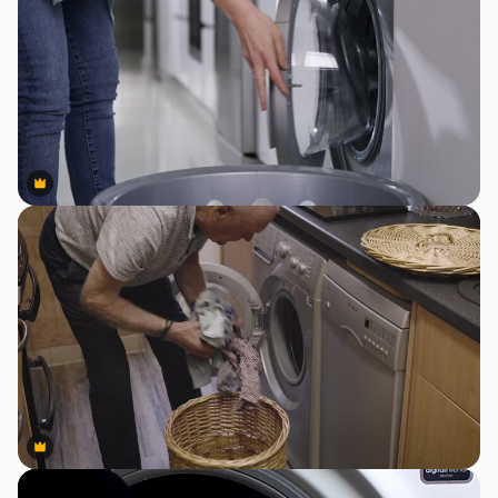
Premium
Premium
Premium
Premium