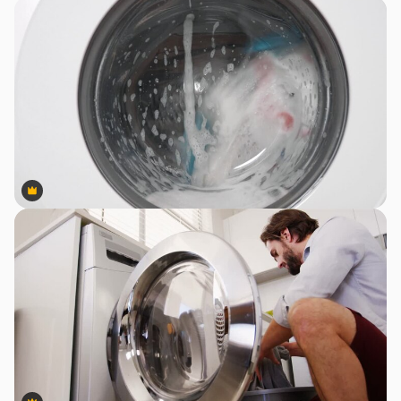
Premium
Premium