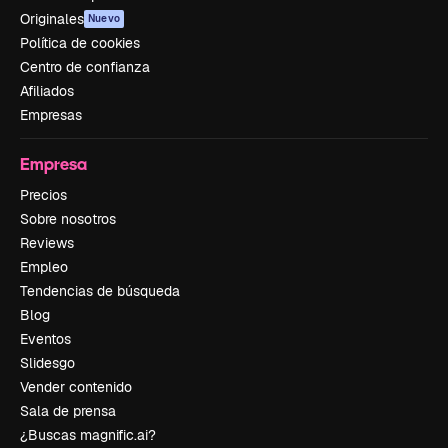
Originales
Nuevo
Política de cookies
Centro de confianza
Afiliados
Empresas
Empresa
Precios
Sobre nosotros
Reviews
Empleo
Tendencias de búsqueda
Blog
Eventos
Slidesgo
Vender contenido
Sala de prensa
¿Buscas magnific.ai?