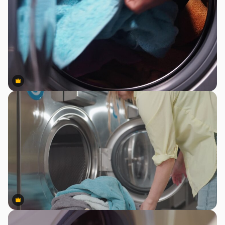
Premium
Premium
Premium
Premium