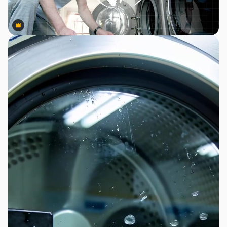
Premium
Premium