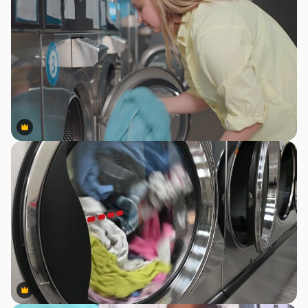
Premium
Premium
Premium
Premium