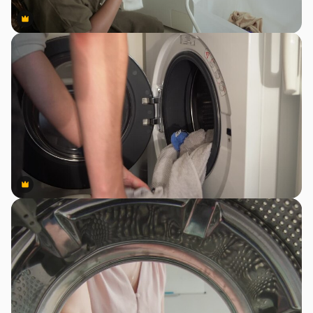
Premium
Premium
Premium
Premium