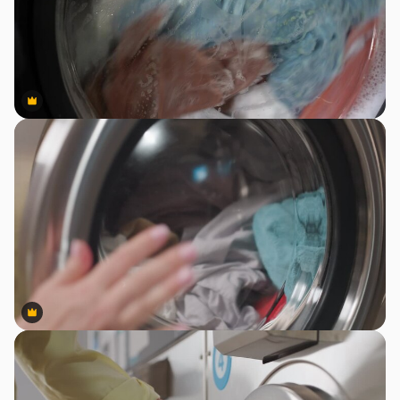
Premium
Premium
Premium
Premium