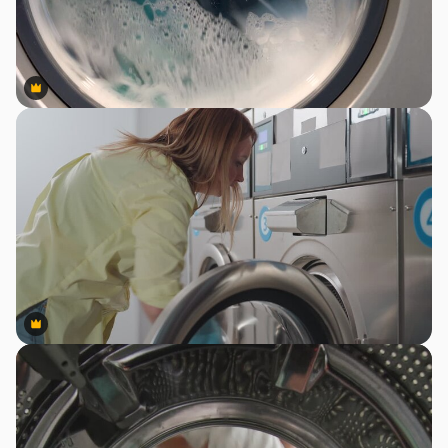
Premium
Premium
Premium
Premium