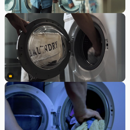
Premium
Premium