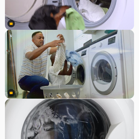
Premium
Premium
Premium
Premium