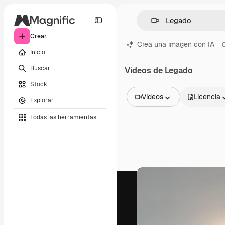
Crear
Crea una imagen con IA
Inicio
Buscar
Vídeos de Legado
Stock
Vídeos
Licencia
Explorar
Todas las imágenes
Todas las herramientas
Vectores
Ilustraciones
Fotos
PSD
Plantillas
Mockups
Vídeos
Clips de vídeo
Motion graphics
Plantillas de vídeos
Iconos
Modelos 3D
Fuentes