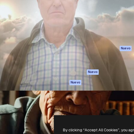
eativa para dirigir tu mejor
Spaces
Academy
 un millón de suscriptores
Asistente de IA
Documentación
, empresas, agencias y
Generador de
Soporte
imágenes
Términos de uso
Generador de
Política de
vídeos
privacidad
Texto a voz
Originales
Nuevo
Contenido de
Política de cooki
stock
Centro de
MCP para
confianza
Nuevo
Claude/ChatGPT
Afiliados
Agentes
Nuevo
Empresas
API
App móvil
Todas las
herramientas
-
2026
Freepik Company S.L.U.
Todos los derechos reservados
.
By clicking “Accept All Cookies”, you ag