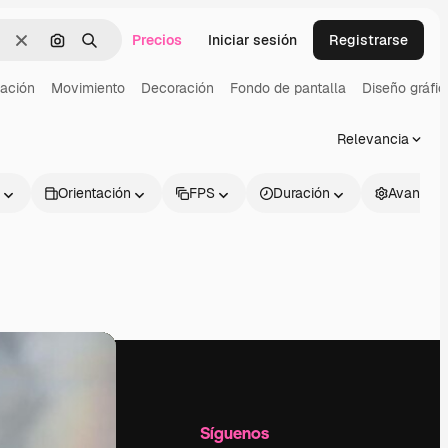
Precios
Iniciar sesión
Registrarse
Borrar
Buscar por imagen
Buscar
ación
Movimiento
Decoración
Fondo de pantalla
Diseño gráfic
Relevancia
Orientación
FPS
Duración
Avanzad
l
Empresa
Síguenos