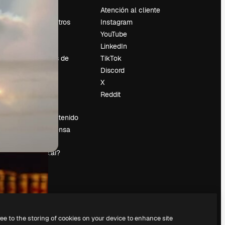
Precios
Atención al cliente
Sobre nosotros
Instagram
Reviews
YouTube
Empleo
LinkedIn
Tendencias de
TikTok
búsqueda
Discord
Blog
X
es
Eventos
Reddit
Slidesgo
Vender contenido
Sala de prensa
¿Buscas
magnific.ai?
ree to the storing of cookies on your device to enhance site