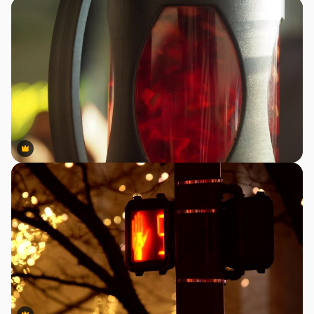
Premium
Premium