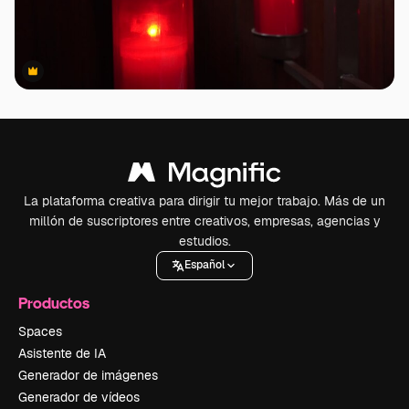
Premium
Premium
La plataforma creativa para dirigir tu mejor trabajo. Más de un
millón de suscriptores entre creativos, empresas, agencias y
estudios.
Español
Productos
Spaces
Asistente de IA
Generador de imágenes
Generador de vídeos