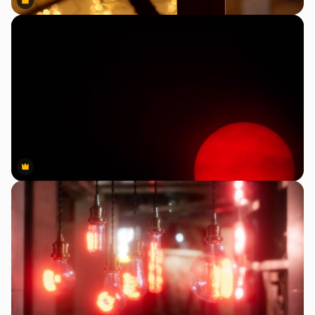
Premium
Premium
Premium
Premium