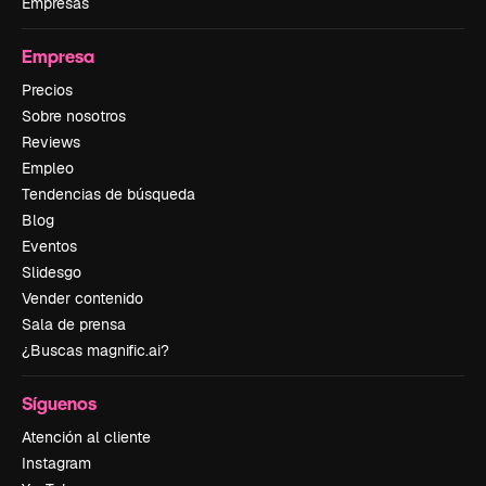
Empresas
Empresa
Precios
Sobre nosotros
Reviews
Empleo
Tendencias de búsqueda
Blog
Eventos
Slidesgo
Vender contenido
Sala de prensa
¿Buscas magnific.ai?
Síguenos
Atención al cliente
Instagram