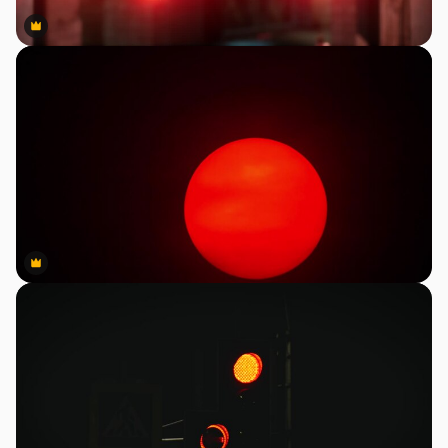
Premium
Premium
Premium
Premium