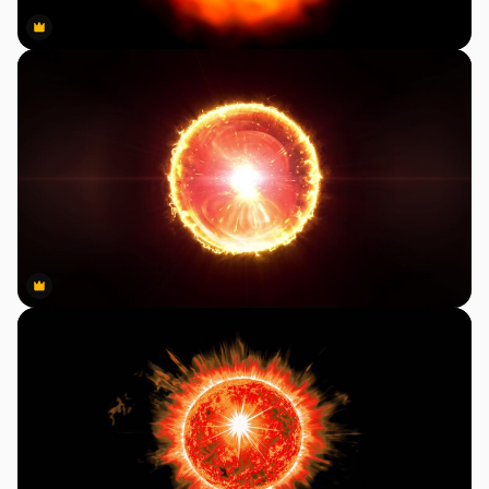
Premium
Premium
Premium
Premium