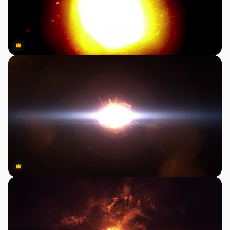
Premium
Premium
Premium
Premium