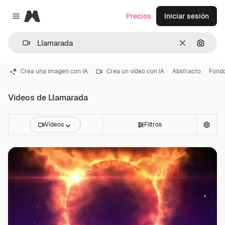
Magnific
Precios
Iniciar sesión
Close menu
Borrar
Buscar
Crea una imagen con IA
Crea un vídeo con IA
Abstracto
Fond
Vídeos de Llamarada
Vídeos
Filtros