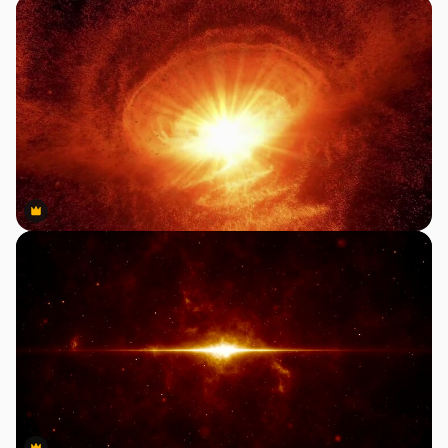
Premium
Premium