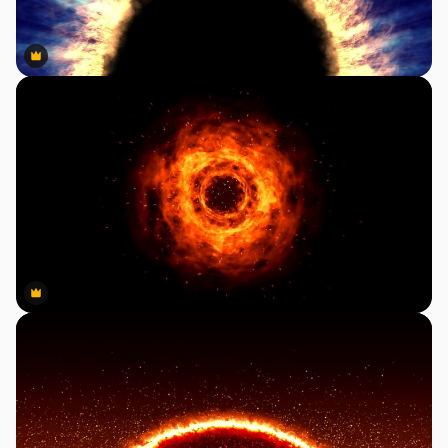
Premium
Premium
Premium
Premium