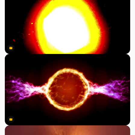
Premium
Premium
Premium
Premium