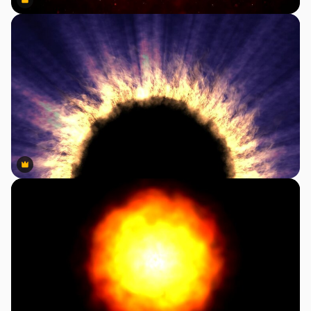
Premium
Premium
Premium
Premium