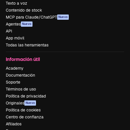
Texto a voz
Contenido de stock
MCP para Claude/ChatGPT
Nuevo
Agentes
Nuevo
API
App móvil
Todas las herramientas
Información útil
Academy
Documentación
Soporte
Términos de uso
Política de privacidad
Originales
Nuevo
Política de cookies
Centro de confianza
Afiliados