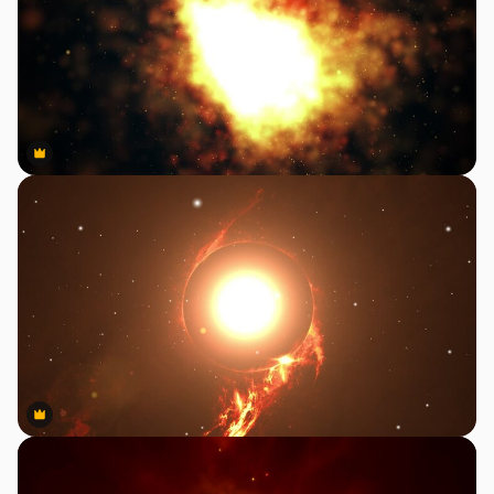
Premium
Premium
Premium
Premium