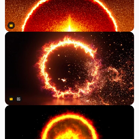
Premium
Premium
Premium
Premium
Generado por IA