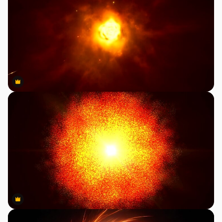
Premium
Premium
Premium
Premium