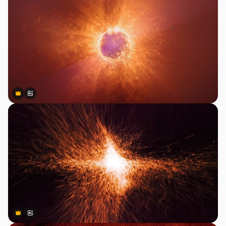
Premium
Premium
Generado por IA
Premium
Premium
Generado por IA