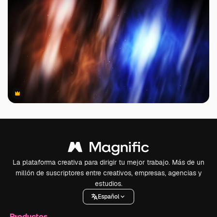
Premium
Premium
La plataforma creativa para dirigir tu mejor trabajo. Más de un
millón de suscriptores entre creativos, empresas, agencias y
estudios.
Español
Productos