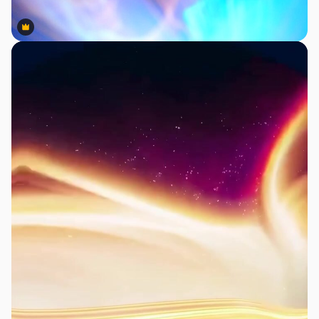
Premium
Premium