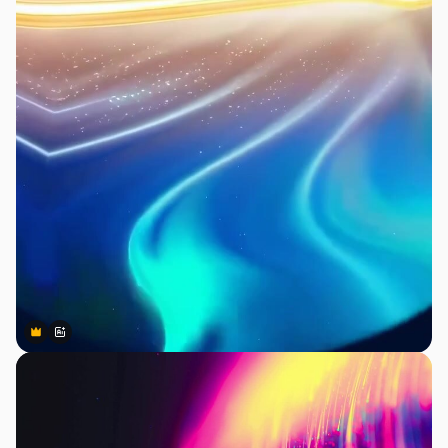
Premium
Premium
Generado por IA