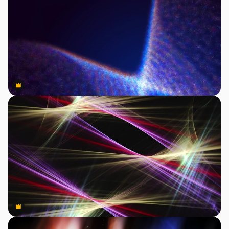
Premium
Premium
Premium
Premium