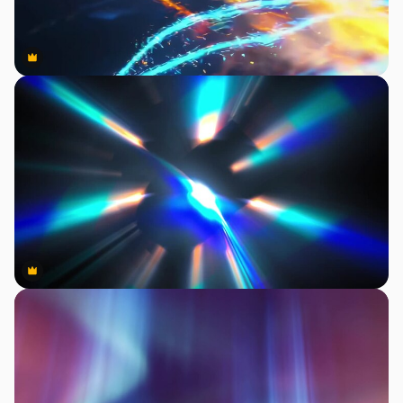
Premium
Premium
Premium
Premium