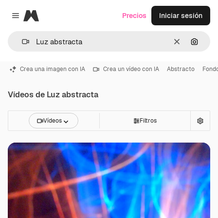
Magnific
Precios
Iniciar sesión
Close menu
Borrar
Buscar
Crea una imagen con IA
Crea un vídeo con IA
Abstracto
Fond
Vídeos de Luz abstracta
Vídeos
Filtros