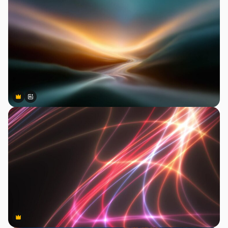
Premium
Premium
Generado por IA
Premium
Premium