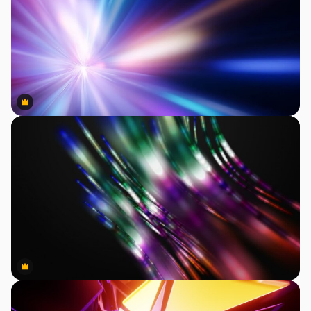
Premium
Premium
Premium
Premium