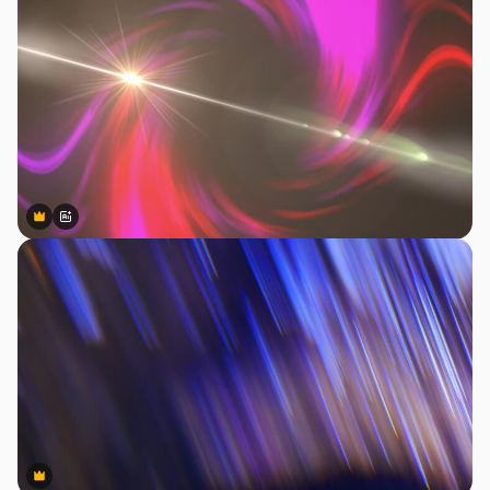
Premium
Premium
Generado por IA
Premium
Premium