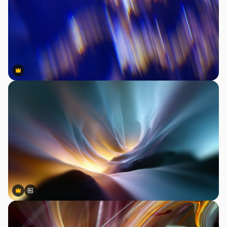
Premium
Premium
Premium
Premium
Generado por IA