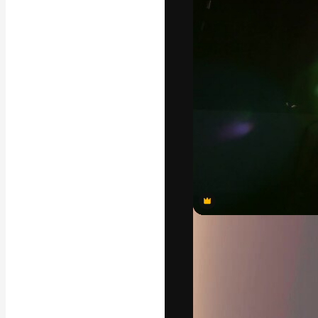
La plataforma cr
trabajo. Más de
entre creativos
estudios.
Español
Premium
Premium
Premium
Premium
Premium
Premium
Premium
Premium
Premium
Premium
Premium
Premium
Premium
Premium
Premium
Premium
Premium
Premium
Premium
Premium
Premium
Premium
Premium
Premium
Premium
Premium
Premium
Premium
Premium
Premium
Premium
Premium
Premium
Premium
Premium
Premium
Premium
Premium
Premium
Premium
Premium
Premium
Premium
Premium
Premium
Premium
Premium
Premium
Premium
Premium
Premium
Premium
Premium
Premium
Premium
Premium
Premium
Premium
Premium
Premium
Premium
Premium
Premium
Premium
Premium
Premium
Premium
Premium
Premium
Premium
Premium
Premium
Premium
Premium
Premium
Premium
Premium
Premium
Premium
Premium
Premium
Premium
Premium
Premium
Premium
Premium
Premium
Premium
Premium
Premium
Premium
Premium
Premium
Premium
Premium
Premium
Generado por IA
Generado por IA
Generado por IA
Generado por IA
Generado por IA
Generado por IA
Generado por IA
Generado por IA
Generado por IA
Generado por IA
Generado por IA
Generado por IA
Generado por IA
Generado por IA
Generado por IA
Copyright © 2010