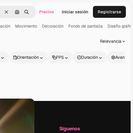
Precios
Iniciar sesión
Registrarse
Borrar
Buscar por imagen
Buscar
ación
Movimiento
Decoración
Fondo de pantalla
Diseño gráfic
Relevancia
Orientación
FPS
Duración
Avanzad
l
Empresa
Síguenos