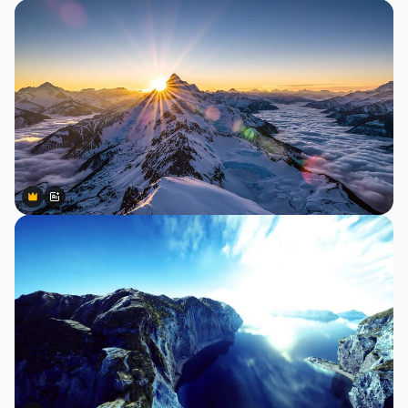
Premium
Premium
Generado por IA