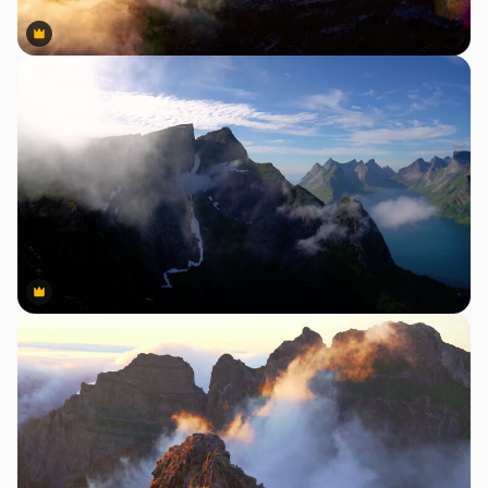
Premium
Premium
Premium
Premium