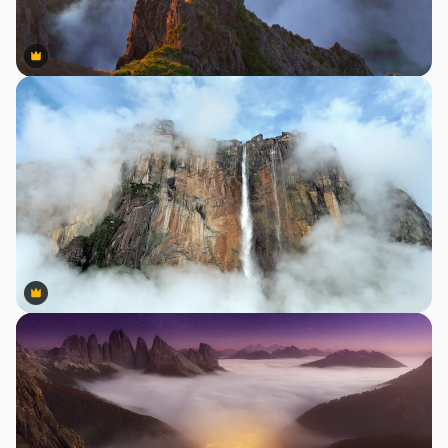
Premium
Premium
Premium
Premium