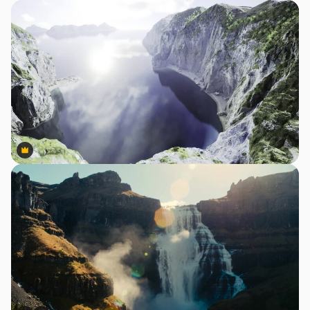
Premium
Premium