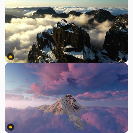
Premium
Premium
Premium
Premium