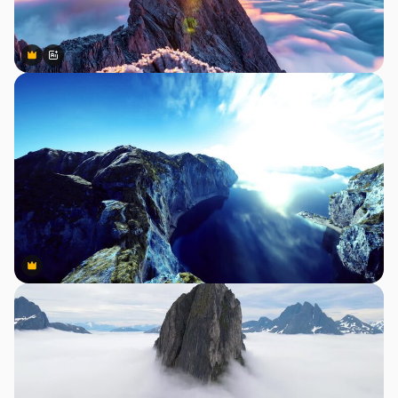
Premium
Premium
Generado por IA
Premium
Premium