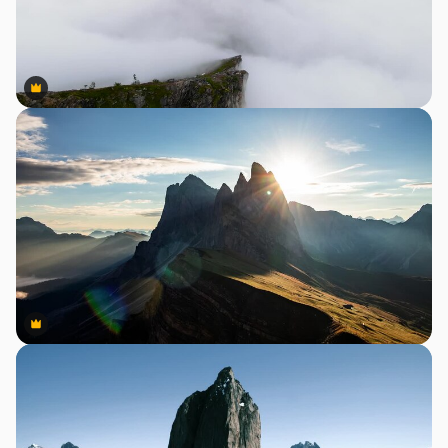
Premium
Premium
Premium
Premium