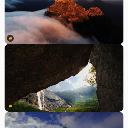
Premium
Premium
Premium
Premium