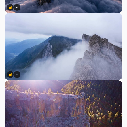
Premium
Premium
Generado por IA
Premium
Premium
Generado por IA