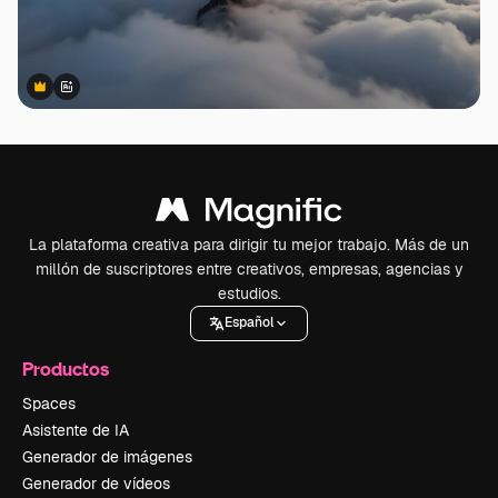
Premium
Premium
Generado por IA
La plataforma creativa para dirigir tu mejor trabajo. Más de un
millón de suscriptores entre creativos, empresas, agencias y
estudios.
Español
Productos
Spaces
Asistente de IA
Generador de imágenes
Generador de vídeos