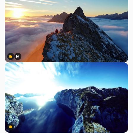
Premium
Premium
Generado por IA
Premium
Premium