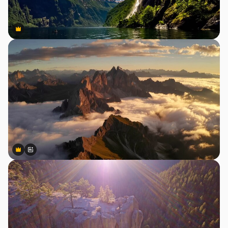
Premium
Premium
Premium
Premium
Generado por IA