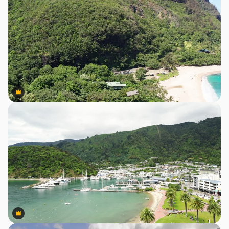
Premium
Premium
Premium
Premium