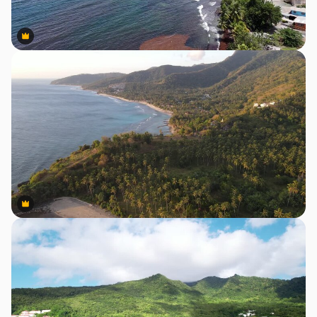
Premium
Premium
Premium
Premium