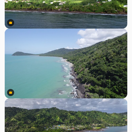
Premium
Premium
Premium
Premium