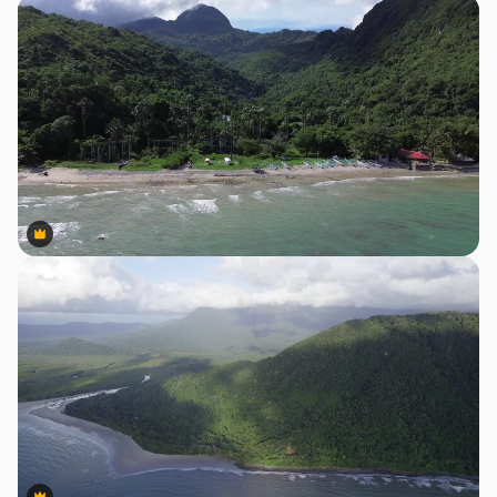
Premium
Premium