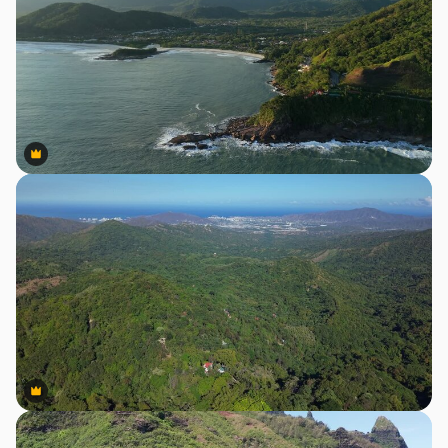
Premium
Premium
Premium
Premium