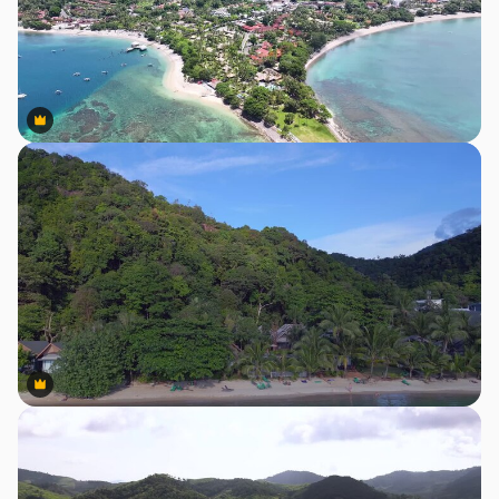
Premium
Premium
Premium
Premium