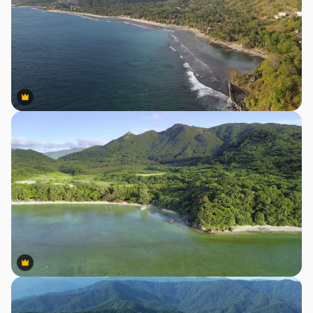
Premium
Premium
Premium
Premium