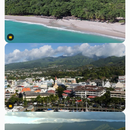
Premium
Premium
Premium
Premium