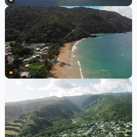
Premium
Premium
Premium
Premium