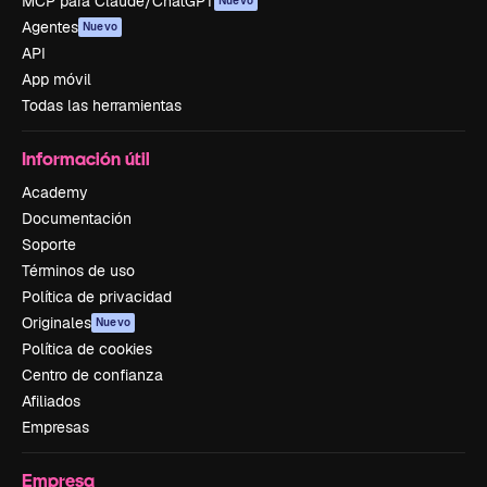
MCP para Claude/ChatGPT
Nuevo
Agentes
Nuevo
API
App móvil
Todas las herramientas
Información útil
Academy
Documentación
Soporte
Términos de uso
Política de privacidad
Originales
Nuevo
Política de cookies
Centro de confianza
Afiliados
Empresas
Empresa