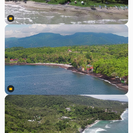
Premium
Premium
Premium
Premium