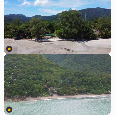
Premium
Premium
Premium
Premium