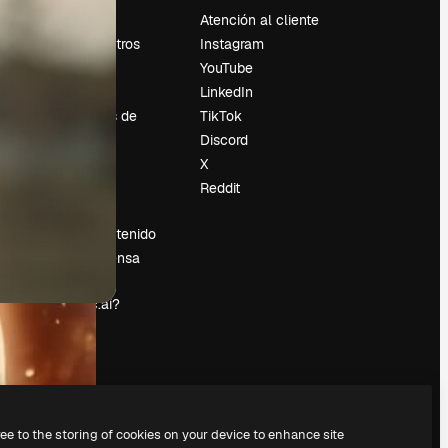
Precios
Atención al cliente
Sobre nosotros
Instagram
Reviews
YouTube
Empleo
LinkedIn
Tendencias de
TikTok
búsqueda
Discord
Blog
X
es
Eventos
Reddit
Slidesgo
Vender contenido
Sala de prensa
¿Buscas
magnific.ai?
ree to the storing of cookies on your device to enhance site