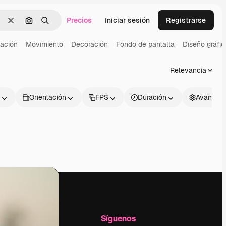
Precios
Iniciar sesión
Registrarse
Borrar
Buscar por imagen
Buscar
ación
Movimiento
Decoración
Fondo de pantalla
Diseño gráfic
Relevancia
Orientación
FPS
Duración
Avanzad
l
Empresa
Síguenos