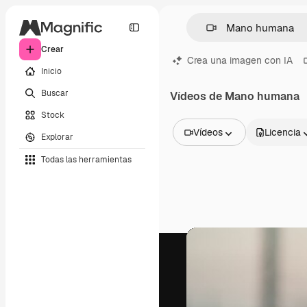
Crear
Crea una imagen con IA
Inicio
Buscar
Vídeos de Mano humana
Stock
Vídeos
Licencia
Explorar
Todas las imágenes
Todas las herramientas
Vectores
Ilustraciones
Fotos
PSD
Plantillas
Mockups
Vídeos
Clips de vídeo
Motion graphics
Plantillas de vídeos
Iconos
Modelos 3D
Fuentes