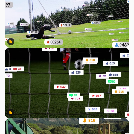
Premium
Premium
Premium
Premium