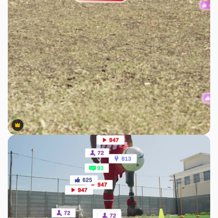
Premium
Premium