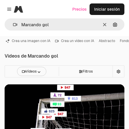
Magnific
Precios
Iniciar sesión
Close menu
Borrar
Buscar
Crea una imagen con IA
Crea un vídeo con IA
Abstracto
Fond
Vídeos de Marcando gol
Vídeos
Filtros