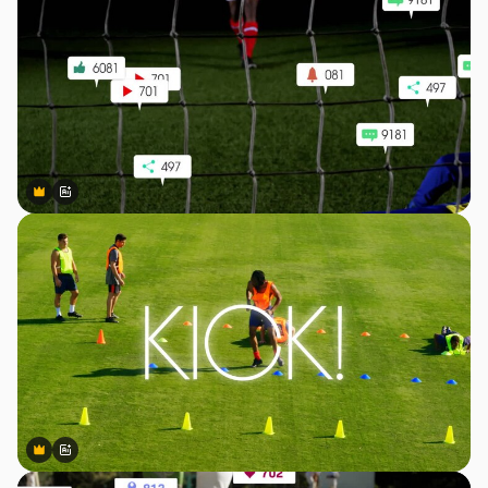
Premium
Premium
Generado por IA
Premium
Premium
Generado por IA