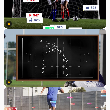
Premium
Premium
Premium
Premium