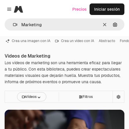
Magnific
Precios
Iniciar sesión
Close menu
Borrar
Buscar
Crea una imagen con IA
Crea un vídeo con IA
Abstracto
Fond
Vídeos de Marketing
Los vídeos de marketing son una herramienta eficaz para llegar
a tu público. Con esta biblioteca, puedes crear espectaculares
materiales visuales que dejarán huella. Muestra tus productos,
informa de próximos eventos o promueve una causa.
Vídeos
Filtros