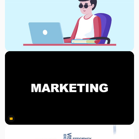
Premium
Premium