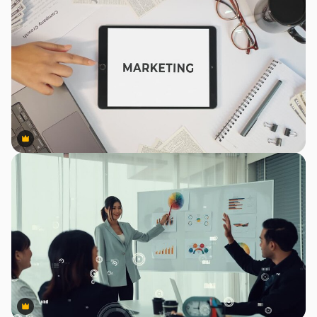
Premium
Premium
Premium
Premium