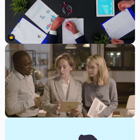
Premium
Premium