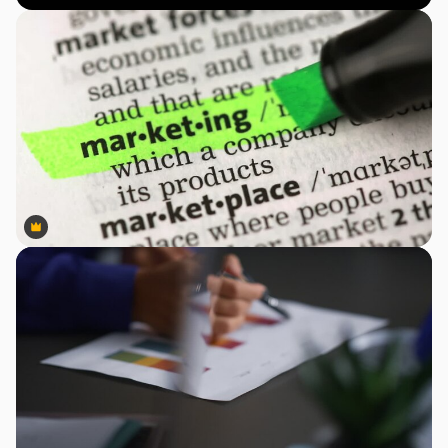
Premium
Premium