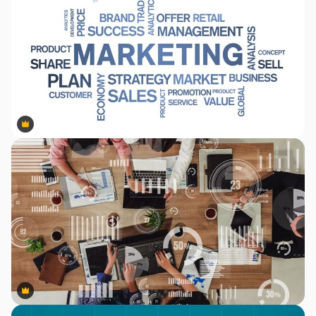
Premium
Premium
Premium
Premium