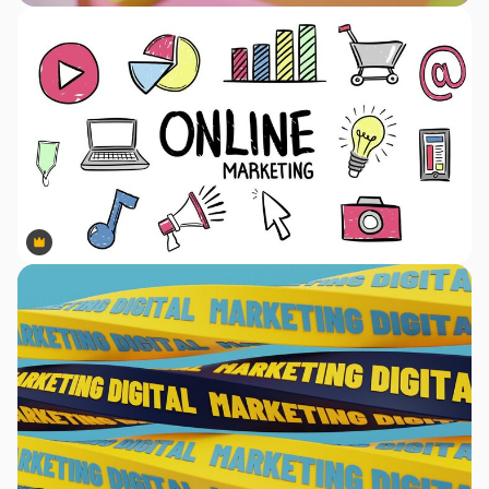
Premium
Premium