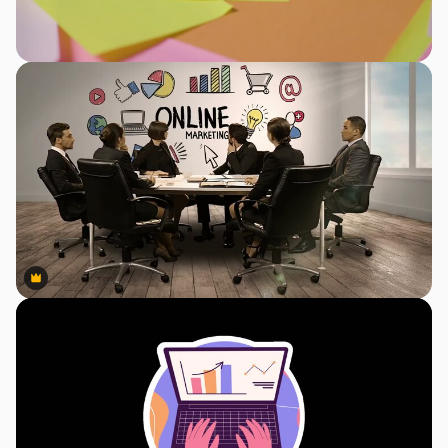
Premium
Premium