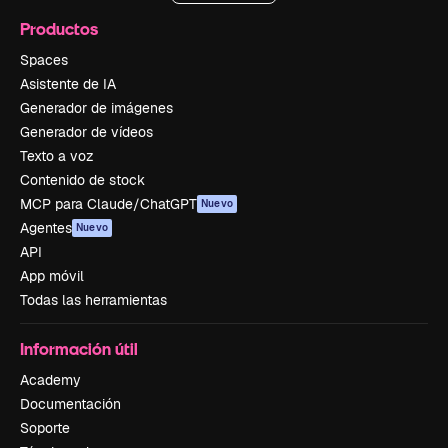
Productos
Spaces
Asistente de IA
Generador de imágenes
Generador de vídeos
Texto a voz
Contenido de stock
MCP para Claude/ChatGPT
Nuevo
Agentes
Nuevo
API
App móvil
Todas las herramientas
Información útil
Academy
Documentación
Soporte