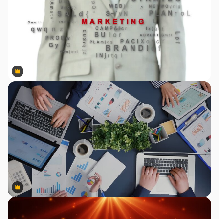
Premium
Premium
Premium
Premium