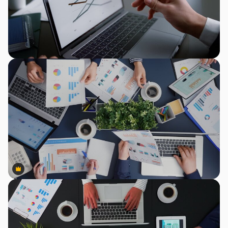
Premium
Premium