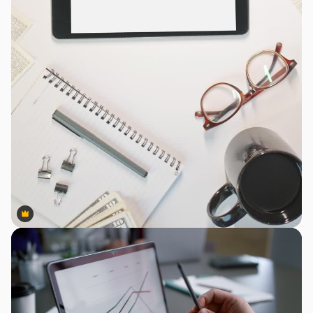
Premium
Premium