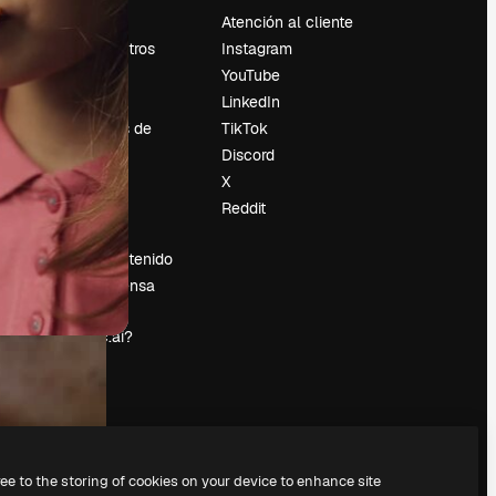
Precios
Atención al cliente
Sobre nosotros
Instagram
Reviews
YouTube
Empleo
LinkedIn
Tendencias de
TikTok
búsqueda
Discord
Blog
X
es
Eventos
Reddit
Slidesgo
Vender contenido
Sala de prensa
¿Buscas
magnific.ai?
ree to the storing of cookies on your device to enhance site