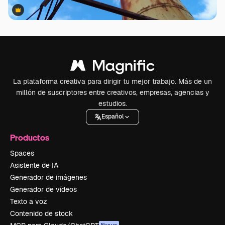
Premium
Premium
La plataforma creativa para dirigir tu mejor trabajo. Más de un
millón de suscriptores entre creativos, empresas, agencias y
estudios.
Español
Productos
Spaces
Asistente de IA
Generador de imágenes
Generador de vídeos
Texto a voz
Contenido de stock