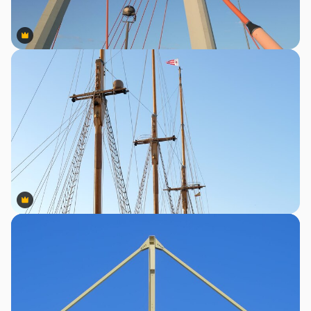
Premium
Premium
Premium
Premium