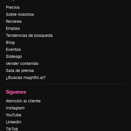
Precios
Sobre nosotros
Reviews
Empleo
Tendencias de búsqueda
Blog
Eventos
Slidesgo
Vender contenido
Sala de prensa
¿Buscas magnific.ai?
Síguenos
Atención al cliente
Instagram
YouTube
LinkedIn
TikTok