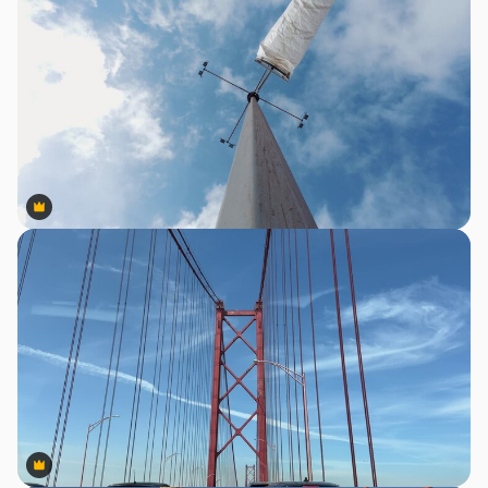
Premium
Premium
Premium
Premium