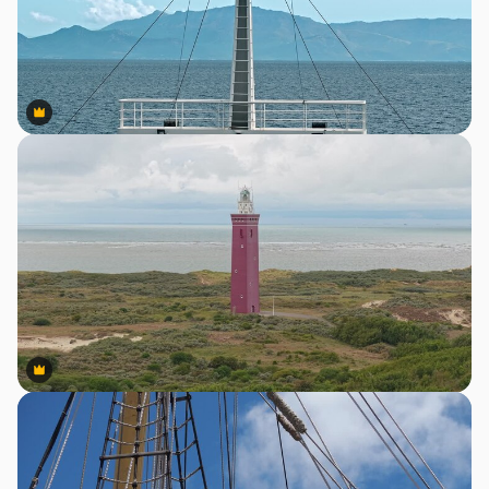
Premium
Premium
Premium
Premium