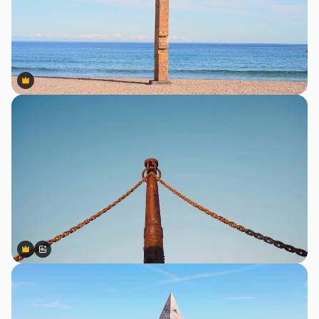
Premium
Premium
Premium
Premium
Generado por IA