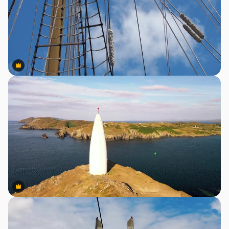
Premium
Premium
Premium
Premium