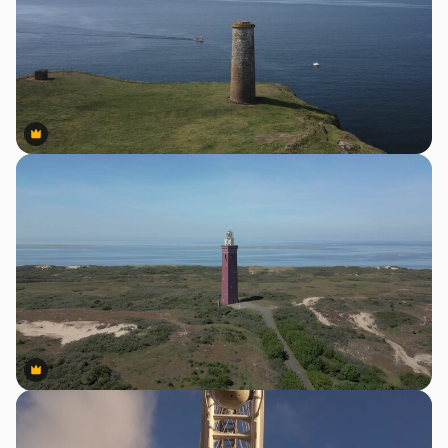
Premium
Premium
Premium
Premium