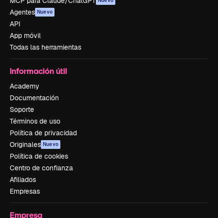
MCP para Claude/ChatGPT
Nuevo
Agentes
Nuevo
API
App móvil
Todas las herramientas
Información útil
Academy
Documentación
Soporte
Términos de uso
Política de privacidad
Originales
Nuevo
Política de cookies
Centro de confianza
Afiliados
Empresas
Empresa