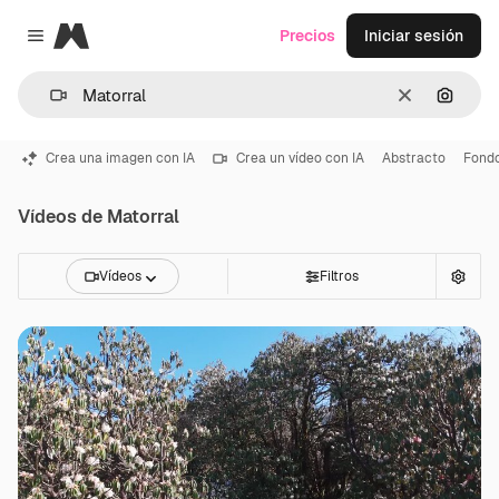
Magnific
Precios
Iniciar sesión
Close menu
Borrar
Buscar
Crea una imagen con IA
Crea un vídeo con IA
Abstracto
Fond
Vídeos de Matorral
Vídeos
Filtros