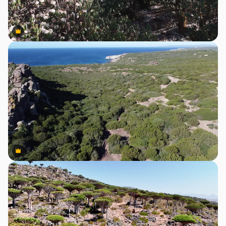
Premium
Premium
Premium
Premium