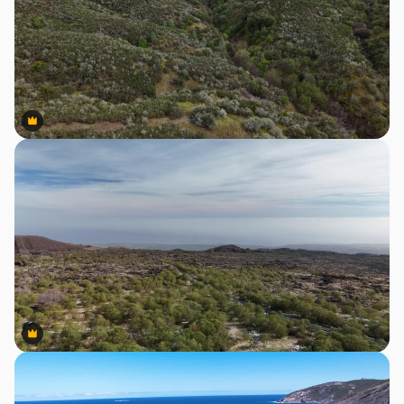
Premium
Premium
Premium
Premium