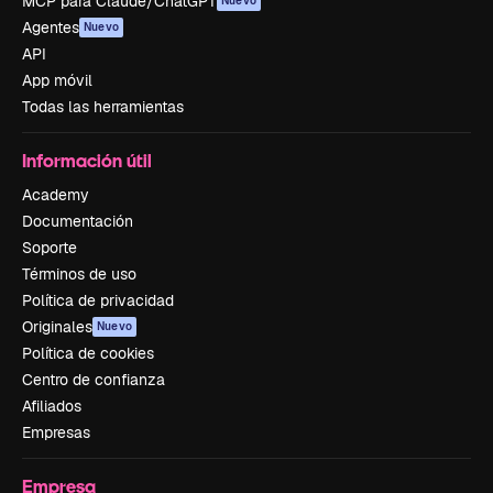
MCP para Claude/ChatGPT
Nuevo
Agentes
Nuevo
API
App móvil
Todas las herramientas
Información útil
Academy
Documentación
Soporte
Términos de uso
Política de privacidad
Originales
Nuevo
Política de cookies
Centro de confianza
Afiliados
Empresas
Empresa