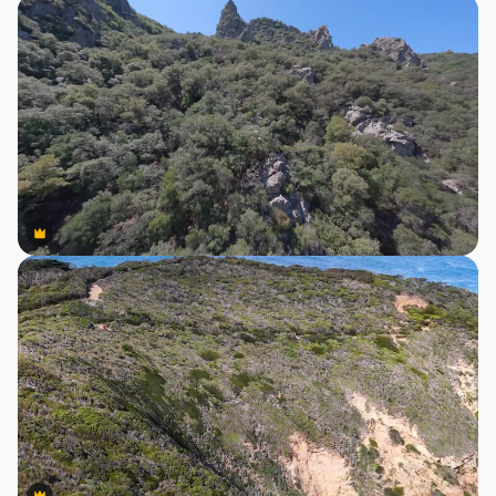
Premium
Premium