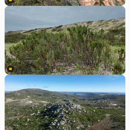
Premium
Premium
Premium
Premium