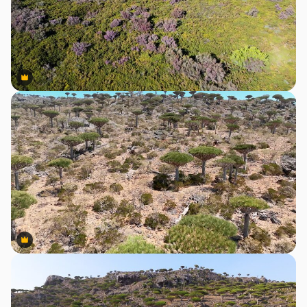
Premium
Premium
Premium
Premium