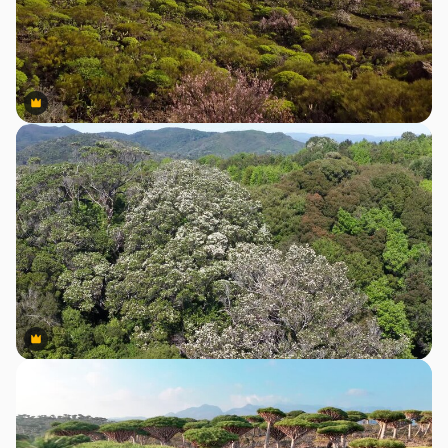
Premium
Premium
Premium
Premium