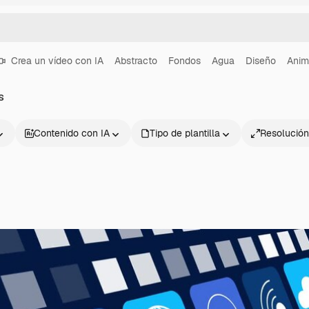
Crea un vídeo con IA
Abstracto
Fondos
Agua
Diseño
Anim
s
Contenido con IA
Tipo de plantilla
Resolución
Productos
Información úti