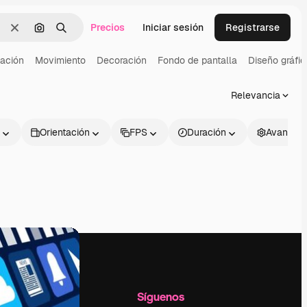
Precios
Iniciar sesión
Registrarse
Borrar
Buscar por imagen
Buscar
ación
Movimiento
Decoración
Fondo de pantalla
Diseño gráfic
Relevancia
Orientación
FPS
Duración
Avanzad
l
Empresa
Síguenos