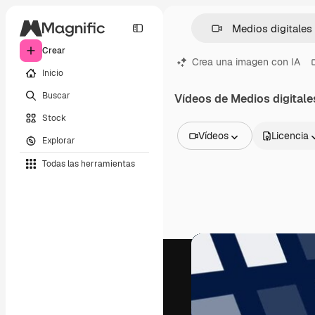
Crear
Crea una imagen con IA
Inicio
Buscar
Vídeos de Medios digitale
Stock
Vídeos
Licencia
Explorar
Todas las imágenes
Todas las herramientas
Vectores
Ilustraciones
Fotos
PSD
Plantillas
Mockups
Vídeos
Clips de vídeo
Motion graphics
Plantillas de vídeos
Iconos
Modelos 3D
Fuentes