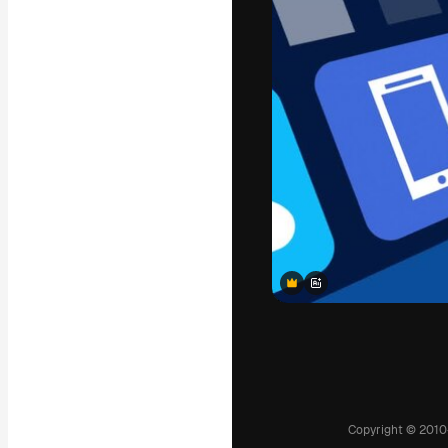
La plataforma cr
trabajo. Más de
entre creativos
estudios.
Español
Premium
Premium
Premium
Premium
Premium
Premium
Premium
Premium
Premium
Premium
Premium
Premium
Premium
Premium
Premium
Premium
Premium
Premium
Premium
Premium
Premium
Premium
Premium
Premium
Premium
Premium
Premium
Premium
Premium
Premium
Premium
Premium
Premium
Premium
Premium
Premium
Premium
Premium
Premium
Premium
Premium
Premium
Premium
Premium
Premium
Premium
Premium
Premium
Premium
Premium
Premium
Premium
Premium
Premium
Premium
Premium
Premium
Premium
Premium
Premium
Premium
Premium
Premium
Premium
Premium
Premium
Premium
Premium
Premium
Premium
Premium
Premium
Premium
Premium
Premium
Premium
Premium
Premium
Premium
Premium
Premium
Premium
Premium
Premium
Premium
Premium
Premium
Premium
Premium
Premium
Premium
Premium
Premium
Premium
Generado por IA
Generado por IA
Generado por IA
Generado por IA
Generado por IA
Generado por IA
Generado por IA
Generado por IA
Generado por IA
Generado por IA
Generado por IA
Generado por IA
Generado por IA
Generado por IA
Generado por IA
Generado por IA
Generado por IA
Generado por IA
Generado por IA
Generado por IA
Generado por IA
Generado por IA
Generado por IA
Generado por IA
Generado por IA
Generado por IA
Generado por IA
Generado por IA
Generado por IA
Generado por IA
Generado por IA
Generado por IA
Generado por IA
Copyright © 2010