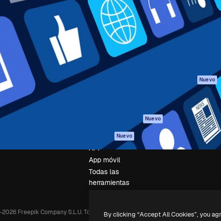
eativa para dirigir tu mejor
Spaces
Academy
 un millón de suscriptores
Asistente de IA
Documentación
, empresas, agencias y
Generador de
Soporte
imágenes
Términos de uso
Generador de
Política de
vídeos
privacidad
Texto a voz
Originales
Nuevo
Contenido de
Política de cooki
stock
Centro de
MCP para
confianza
Nuevo
Claude/ChatGPT
Afiliados
Agentes
Nuevo
Empresas
API
App móvil
Todas las
herramientas
-
2026
Freepik Company S.L.U.
Todos los derechos reservados
.
By clicking “Accept All Cookies”, you ag