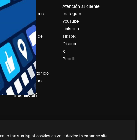
Precios
Atención al cliente
Sobre nosotros
Instagram
Reviews
YouTube
Empleo
LinkedIn
Tendencias de
TikTok
búsqueda
Discord
Blog
X
es
Eventos
Reddit
Slidesgo
Vender contenido
Sala de prensa
¿Buscas
magnific.ai?
ree to the storing of cookies on your device to enhance site