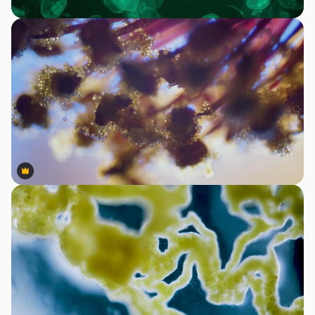
Premium
Premium