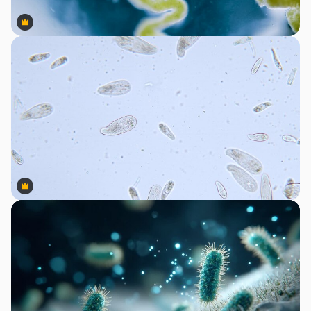
Premium
Premium
Premium
Premium