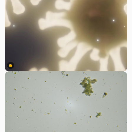
Premium
Premium