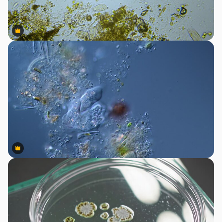
Premium
Premium
Premium
Premium