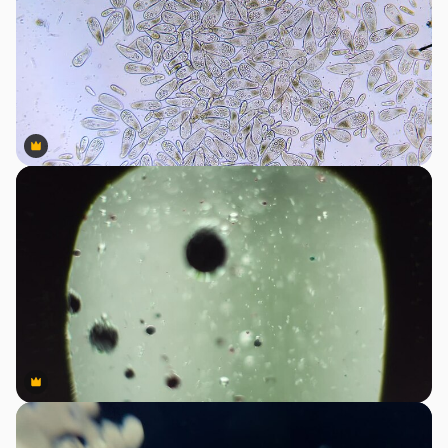
Premium
Premium
Premium
Premium