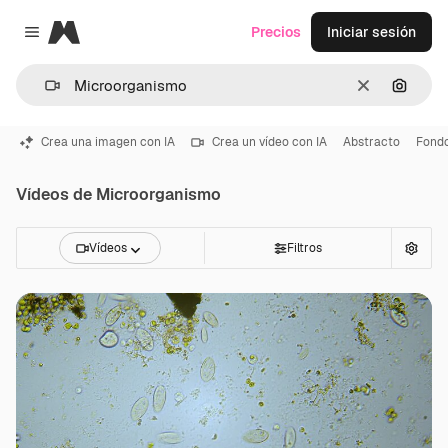
Magnific
Precios
Iniciar sesión
Close menu
Borrar
Buscar
Crea una imagen con IA
Crea un vídeo con IA
Abstracto
Fond
Vídeos de Microorganismo
Vídeos
Filtros