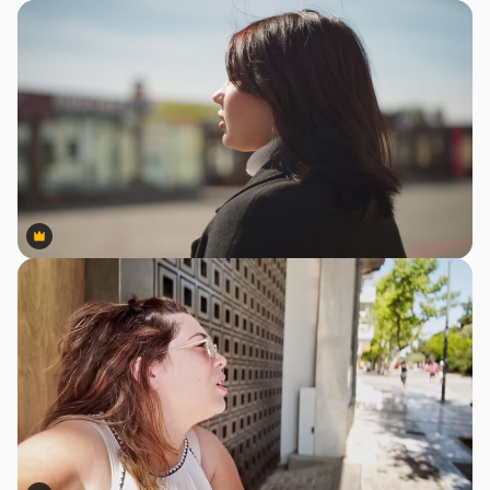
Premium
Premium