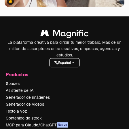
Premium
Premium
La plataforma creativa para dirigir tu mejor trabajo. Más de un
millón de suscriptores entre creativos, empresas, agencias y
estudios.
Español
Productos
Spaces
Asistente de IA
Generador de imágenes
Generador de vídeos
Texto a voz
Contenido de stock
MCP para Claude/ChatGPT
Nuevo