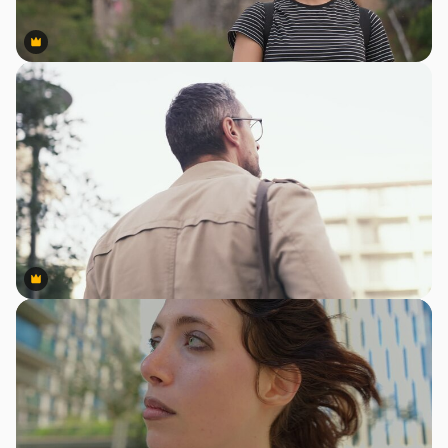
Premium
Premium
Premium
Premium