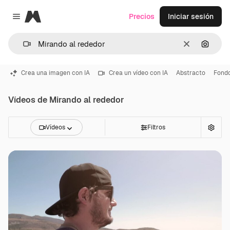
Magnific
Precios
Iniciar sesión
Close menu
Borrar
Buscar
Crea una imagen con IA
Crea un vídeo con IA
Abstracto
Fond
Vídeos de Mirando al rededor
Vídeos
Filtros