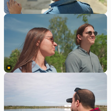
Premium
Premium