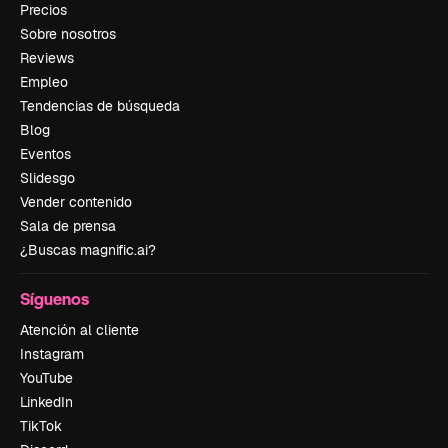
Precios
Sobre nosotros
Reviews
Empleo
Tendencias de búsqueda
Blog
Eventos
Slidesgo
Vender contenido
Sala de prensa
¿Buscas magnific.ai?
Síguenos
Atención al cliente
Instagram
YouTube
LinkedIn
TikTok