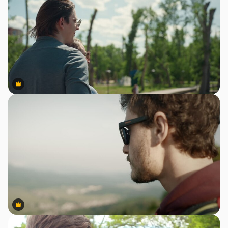
Premium
Premium
Premium
Premium