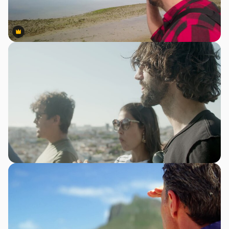
Premium
Premium