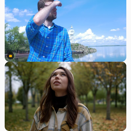
Premium
Premium