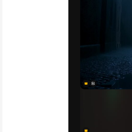
La plataforma cr
trabajo. Más de
entre creativos
estudios.
Español
Premium
Premium
Premium
Premium
Premium
Premium
Premium
Premium
Premium
Premium
Premium
Premium
Premium
Premium
Premium
Premium
Premium
Premium
Premium
Premium
Premium
Premium
Premium
Premium
Premium
Premium
Premium
Premium
Premium
Premium
Premium
Premium
Premium
Premium
Premium
Premium
Premium
Premium
Premium
Premium
Premium
Premium
Premium
Premium
Premium
Premium
Premium
Premium
Premium
Premium
Premium
Premium
Premium
Premium
Premium
Premium
Premium
Premium
Premium
Premium
Premium
Premium
Premium
Premium
Premium
Premium
Premium
Premium
Premium
Premium
Premium
Premium
Premium
Premium
Premium
Premium
Premium
Premium
Premium
Premium
Premium
Premium
Premium
Premium
Premium
Premium
Premium
Premium
Premium
Premium
Premium
Premium
Generado por IA
Generado por IA
Generado por IA
Generado por IA
Generado por IA
Generado por IA
Generado por IA
Generado por IA
Generado por IA
Generado por IA
Generado por IA
Generado por IA
Generado por IA
Generado por IA
Generado por IA
Generado por IA
Generado por IA
Generado por IA
Generado por IA
Generado por IA
Generado por IA
Generado por IA
Generado por IA
Generado por IA
Copyright © 2010