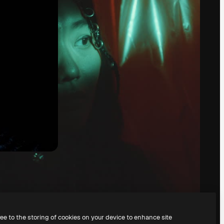
Precios
Atención al cliente
Sobre nosotros
Instagram
Reviews
YouTube
Empleo
LinkedIn
Tendencias de
TikTok
búsqueda
Discord
Blog
X
es
Eventos
Reddit
Slidesgo
Vender contenido
Sala de prensa
¿Buscas
magnific.ai?
ree to the storing of cookies on your device to enhance site