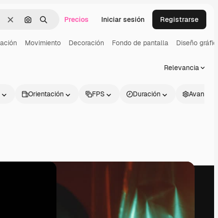
Precios
Iniciar sesión
Registrarse
Borrar
Buscar por imagen
Buscar
ación
Movimiento
Decoración
Fondo de pantalla
Diseño gráfic
Relevancia
Orientación
FPS
Duración
Avanzad
l
Empresa
Síguenos