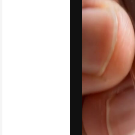
La plataforma cr
trabajo. Más de
entre creativos
estudios.
Español
Premium
Premium
Premium
Premium
Premium
Premium
Premium
Premium
Premium
Premium
Premium
Premium
Premium
Premium
Premium
Premium
Premium
Premium
Premium
Premium
Premium
Premium
Premium
Premium
Premium
Premium
Premium
Premium
Premium
Premium
Premium
Premium
Premium
Premium
Premium
Premium
Premium
Premium
Premium
Premium
Premium
Premium
Premium
Premium
Premium
Premium
Premium
Premium
Premium
Premium
Premium
Premium
Premium
Premium
Premium
Premium
Premium
Premium
Premium
Premium
Premium
Premium
Premium
Premium
Premium
Premium
Premium
Premium
Premium
Premium
Premium
Premium
Premium
Premium
Premium
Premium
Premium
Premium
Premium
Premium
Generado por IA
Copyright © 2010