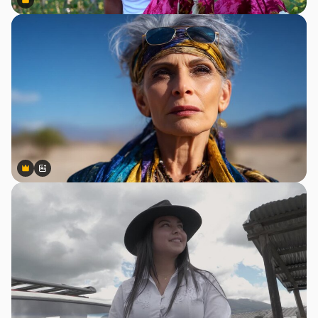
Premium
Premium
Premium
Premium
Generado por IA