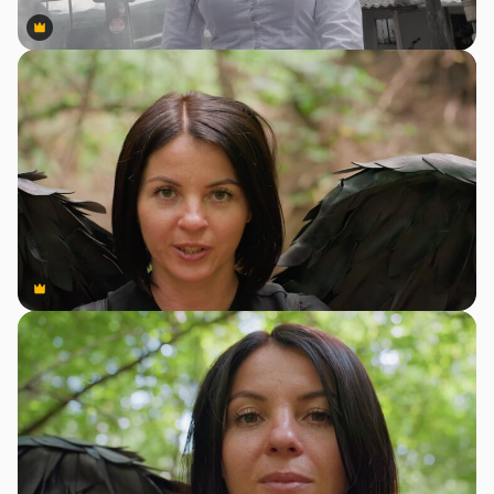
Premium
Premium
Premium
Premium