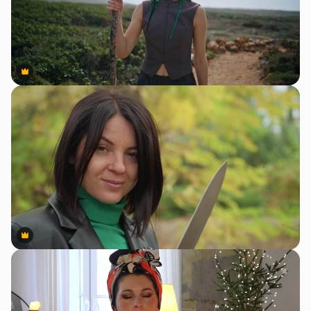
Premium
Premium
Premium
Premium