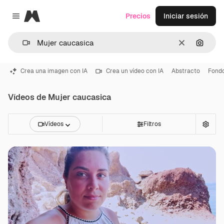
Magnific
Precios
Iniciar sesión
Close menu
Borrar
Buscar
Crea una imagen con IA
Crea un vídeo con IA
Abstracto
Fond
Vídeos de Mujer caucasica
Vídeos
Filtros