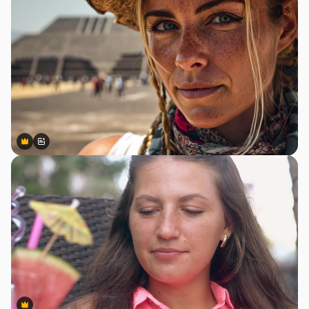
Premium
Premium
Generado por IA