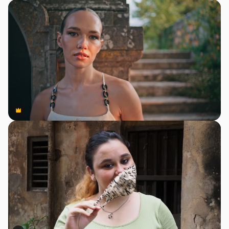
Premium
Premium