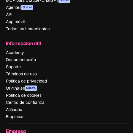
MCP para Claude/ChatGPT
Nuevo
Agentes
Nuevo
API
App móvil
Todas las herramientas
Información útil
Academy
Documentación
Soporte
Términos de uso
Política de privacidad
Originales
Nuevo
Política de cookies
Centro de confianza
Afiliados
Empresas
Empresa