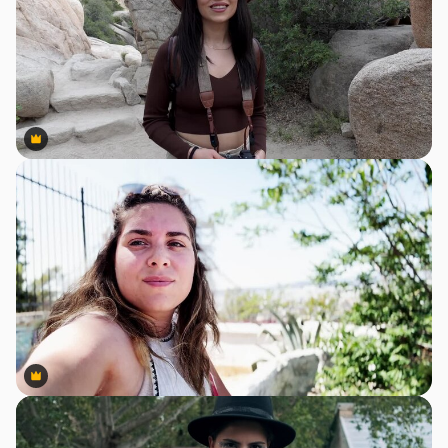
Premium
Premium
Premium
Premium