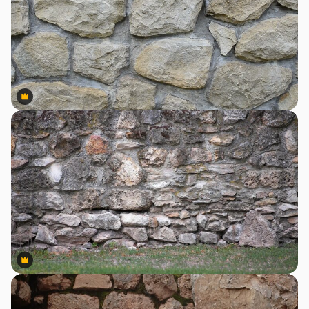
Premium
Premium
Premium
Premium