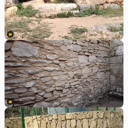
Premium
Premium
Premium
Premium