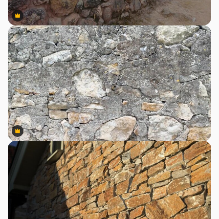
Premium
Premium
Premium
Premium