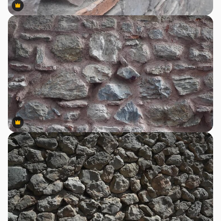
Premium
Premium
Premium
Premium