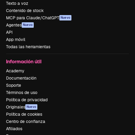
Texto a voz
Contenido de stock
MCP para Claude/ChatGPT
Nuevo
Agentes
Nuevo
API
App móvil
Todas las herramientas
Información útil
Academy
Documentación
Soporte
Términos de uso
Política de privacidad
Originales
Nuevo
Política de cookies
Centro de confianza
Afiliados