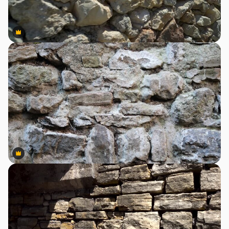
Premium
Premium
Premium
Premium