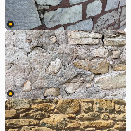
Premium
Premium
Premium
Premium