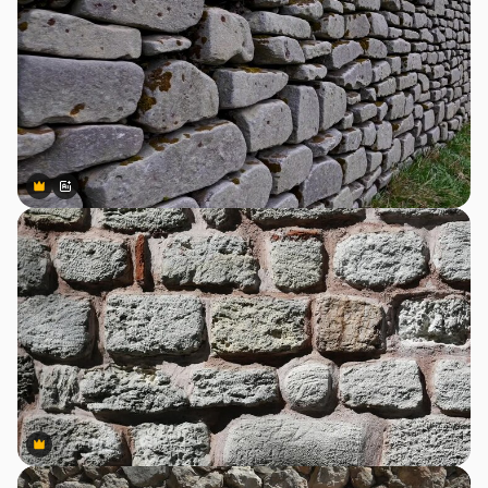
Premium
Premium
Generado por IA
Premium
Premium