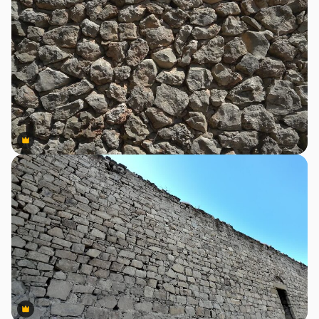
Premium
Premium
Premium
Premium