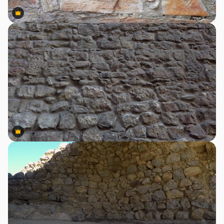
Premium
Premium
Premium
Premium