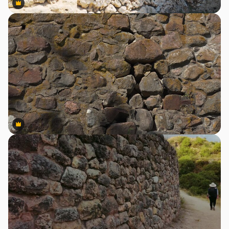
Premium
Premium
Premium
Premium