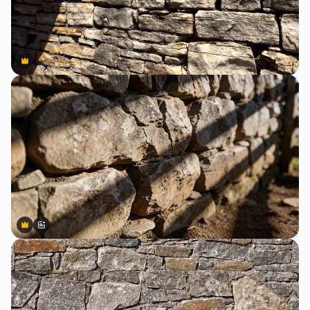
Premium
Premium
Premium
Premium
Generado por IA