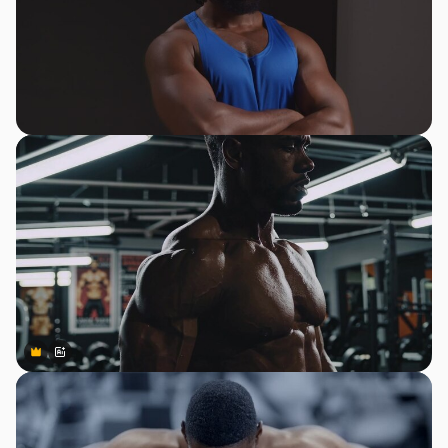
Premium
Premium
Generado por IA