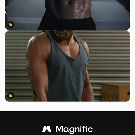
Premium
Premium
Premium
Premium