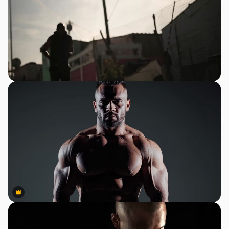
Premium
Premium