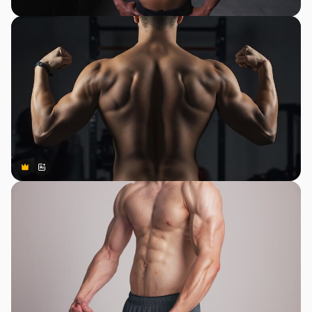
Premium
Premium
Generado por IA