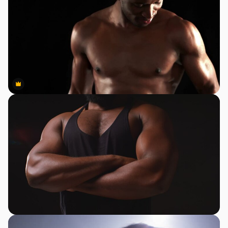
Premium
Premium