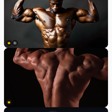
Premium
Premium
Generado por IA
Premium
Premium