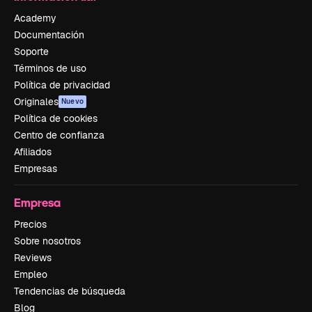
Academy
Documentación
Soporte
Términos de uso
Política de privacidad
Originales
Nuevo
Política de cookies
Centro de confianza
Afiliados
Empresas
Empresa
Precios
Sobre nosotros
Reviews
Empleo
Tendencias de búsqueda
Blog