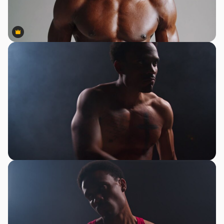
Premium
Premium