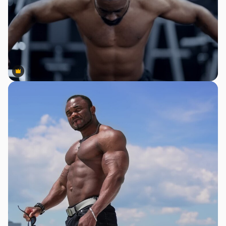
Premium
Premium