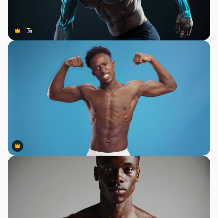
Premium
Premium
Generado por IA
Premium
Premium