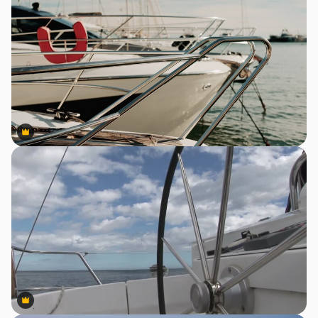
Premium
Premium
Premium
Premium