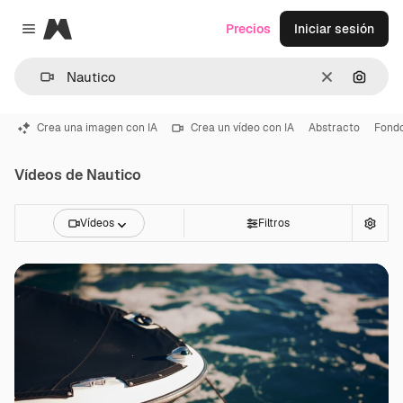
Magnific
Precios
Iniciar sesión
Close menu
Borrar
Buscar
Crea una imagen con IA
Crea un vídeo con IA
Abstracto
Fond
Vídeos de Nautico
Vídeos
Filtros