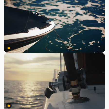
Premium
Premium
Premium
Premium