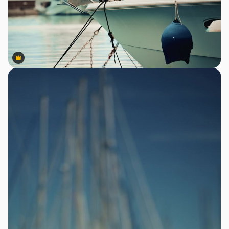
Premium
Premium