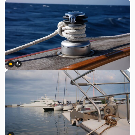
Premium
Premium
Generado por IA