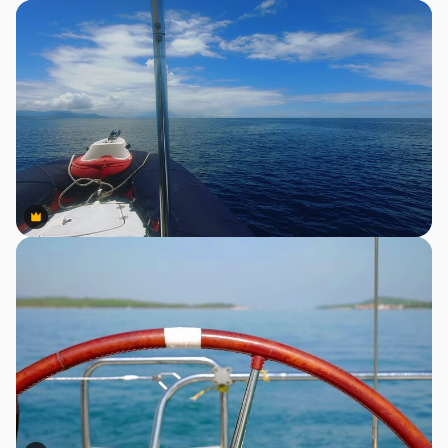
Premium
Premium