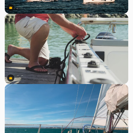
Premium
Premium
Premium
Premium