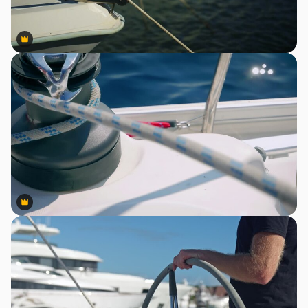
Premium
Premium
Premium
Premium