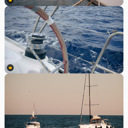
Premium
Premium
Premium
Premium