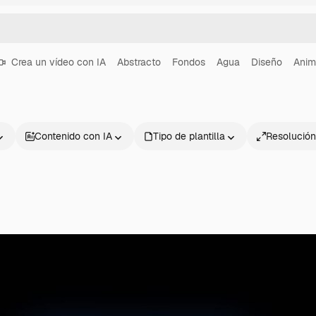
Crea un vídeo con IA
Abstracto
Fondos
Agua
Diseño
Anim
Contenido con IA
Tipo de plantilla
Resolución
Productos
Información úti