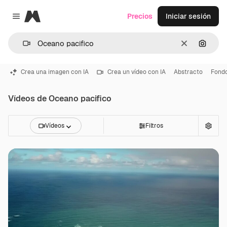
Magnific
Precios
Iniciar sesión
Close menu
Borrar
Buscar
Crea una imagen con IA
Crea un vídeo con IA
Abstracto
Fond
Vídeos de Oceano pacifico
Vídeos
Filtros