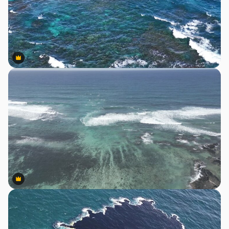
Premium
Premium
Premium
Premium