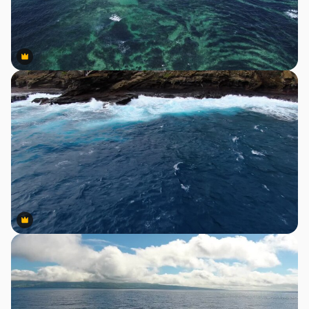
Premium
Premium
Premium
Premium