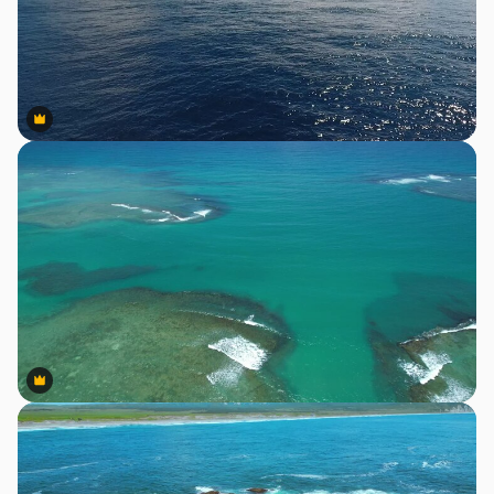
Premium
Premium
Premium
Premium