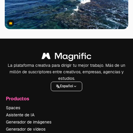
Premium
Premium
La plataforma creativa para dirigir tu mejor trabajo. Más de un
millón de suscriptores entre creativos, empresas, agencias y
estudios.
Español
Productos
Spaces
Asistente de IA
Generador de imágenes
Generador de vídeos