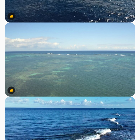
Premium
Premium
Premium
Premium