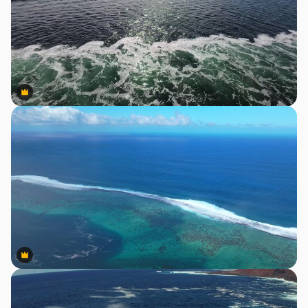
Premium
Premium
Premium
Premium