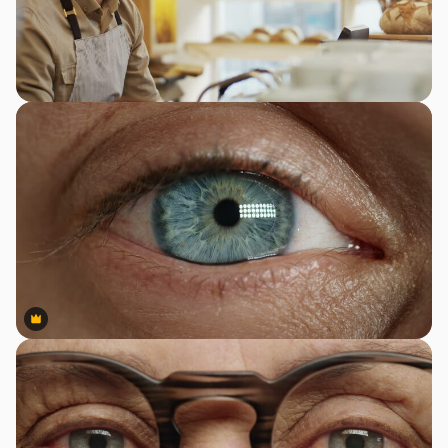
Premium
Premium