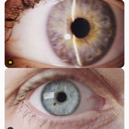
Premium
Premium