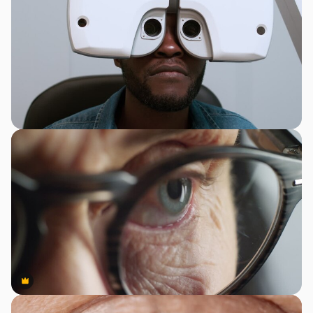
Premium
Premium