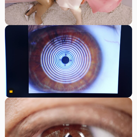
Premium
Premium