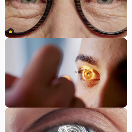
Premium
Premium