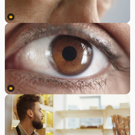
Premium
Premium
Premium
Premium