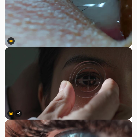
Premium
Premium
Premium
Premium
Generado por IA