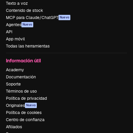
Texto a voz
Contenido de stock
MCP para Claude/ChatGPT
Nuevo
Agentes
Nuevo
API
App móvil
Todas las herramientas
Información útil
Academy
Documentación
Soporte
Términos de uso
Política de privacidad
Originales
Nuevo
Política de cookies
Centro de confianza
Afiliados