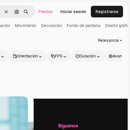
Precios
Iniciar sesión
Registrarse
Borrar
Buscar por imagen
Buscar
ación
Movimiento
Decoración
Fondo de pantalla
Diseño gráfic
Relevancia
Orientación
FPS
Duración
Avanzad
l
Empresa
Síguenos