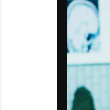
La plataforma cr
trabajo. Más de
entre creativos
estudios.
Español
Premium
Premium
Premium
Premium
Premium
Premium
Premium
Premium
Premium
Premium
Premium
Premium
Premium
Premium
Premium
Premium
Premium
Premium
Premium
Premium
Premium
Premium
Premium
Premium
Premium
Premium
Premium
Premium
Premium
Premium
Premium
Premium
Premium
Premium
Premium
Premium
Premium
Premium
Premium
Premium
Premium
Premium
Premium
Premium
Premium
Premium
Premium
Premium
Premium
Premium
Premium
Premium
Premium
Premium
Premium
Premium
Premium
Premium
Premium
Premium
Premium
Premium
Premium
Premium
Premium
Premium
Premium
Premium
Premium
Premium
Premium
Premium
Premium
Premium
Premium
Premium
Premium
Premium
Premium
Premium
Premium
Premium
Premium
Premium
Generado por IA
Copyright © 2010