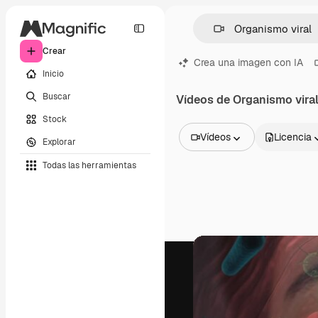
Crear
Crea una imagen con IA
Inicio
Buscar
Vídeos de Organismo vira
Stock
Vídeos
Licencia
Explorar
Todas las imágenes
Todas las herramientas
Vectores
Ilustraciones
Fotos
PSD
Plantillas
Mockups
Vídeos
Clips de vídeo
Motion graphics
Plantillas de vídeos
Iconos
Modelos 3D
Fuentes